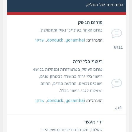
הפורומים של הסליק
פורום הנשק
פורום האתר בעינייני נשק ותחמושת.
המנהלים:
yoramhai
,
donduck
,
שרקן
8524
נושאים
רישוי כלי יריה
פורום העוסק בפרצודורות ומנהלות בנושא
רישוי כלי יריה במשרד לבטחון פנים,
ישובים זכאים, החלפת תורים, תהיות
ושאלות לגבי רישוי בכלל.
המנהלים:
yoramhai
,
donduck
,
שרקן
416
נושאים
ירי מעשי
שאלות, תשובות ודיונים בנושא הירי