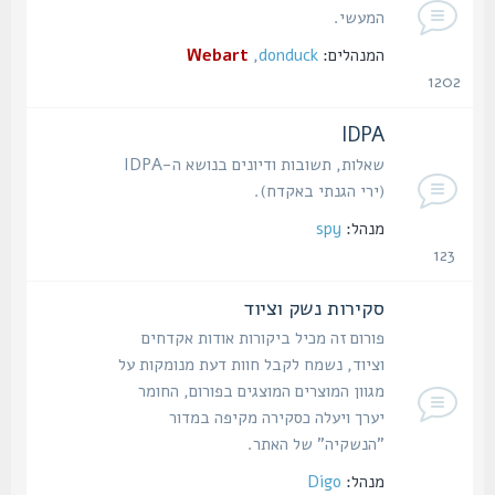
המעשי.
המנהלים:
donduck
,
Webart
1202
נושאים
IDPA
שאלות, תשובות ודיונים בנושא ה-IDPA
(ירי הגנתי באקדח).
מנהל:
spy
123
נושאים
סקירות נשק וציוד
פורום זה מכיל ביקורות אודות אקדחים
וציוד, נשמח לקבל חוות דעת מנומקות על
מגוון המוצרים המוצגים בפורום, החומר
יערך ויעלה כסקירה מקיפה במדור
"הנשקיה" של האתר.
מנהל:
Digo