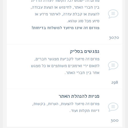
פורום זה ישמש לכל הקשור לעזרה הדדית
בין חברי האתר, לחיפוש או הצעת עבודה,
להצעת או קבלת עזרה, לאיתור מידע או
סיוע מכל סוג שהוא.
פורום זה אינו מיועד למשלוח בדיחות!
3070
נושאים
נפגשים בסליק
פורום זה מיועד לקביעת מפגשי חברים,
לתאום ירי ואימונים משותפים או כל מפגש
אחר בין חברי האתר.
298
נושאים
פניות להנהלת האתר
פורום זה מיועד להצעות, הערות, בקשות,
דיווח תקלות ועוד.
300
נושאים