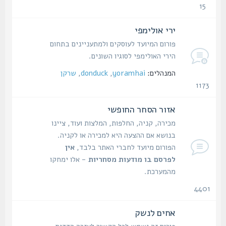
15
נושאים
ירי אולימפי
פורום המיועד לעוסקים ולמתעניינים בתחום
הירי האולימפי לסוגיו השונים.
המנהלים:
yoramhai
,
donduck
,
שרקן
1173
נושאים
אזור הסחר החופשי
מכירה, קניה, החלפות, המלצות ועוד, ציינו
בנושא אם ההצעה היא למכירה או לקניה.
הפורום מיועד לחברי האתר בלבד,
אין
לפרסם בו מודעות מסחריות
- אלו ימחקו
מהמערכת.
4401
נושאים
אחים לנשק