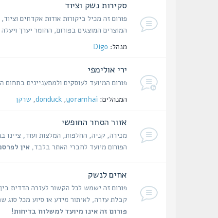
סקירות נשק וציוד
פורום זה מכיל ביקורות אודות אקדחים וציוד,
המוצרים המוצגים בפורום, החומר יערך ויעל
מנהל:
Digo
ירי אולימפי
פורום המיועד לעוסקים ולמתעניינים בתחום היר
המנהלים:
yoramhai
,
donduck
,
שרקן
אזור הסחר החופשי
מכירה, קניה, החלפות, המלצות ועוד, ציינו ב
הפורום מיועד לחברי האתר בלבד,
אין לפרסם
אחים לנשק
פורום זה ישמש לכל הקשור לעזרה הדדית בין
קבלת עזרה, לאיתור מידע או סיוע מכל סוג שה
פורום זה אינו מיועד למשלוח בדיחות!