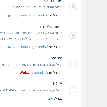
פורום הנשק
פורום האתר בעינייני נשק ותחמושת.
המנהלים:
yoramhai
,
donduck
,
שרקן
רישוי כלי יריה
פורום העוסק בפרצודורות ומנהלות בנושא רישו
החלפת תורים, תהיות ושאלות לגבי רישוי בכל
המנהלים:
yoramhai
,
donduck
,
שרקן
ירי מעשי
שאלות, תשובות ודיונים בנושא הירי המעשי.
המנהלים:
donduck
,
Webart
IDPA
שאלות, תשובות ודיונים בנושא ה-IDPA (ירי הגנתי באקדח).
מנהל:
spy