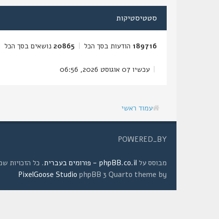
סטטיסטיקות
189716
הודעות בסך הכל
|
20865
נושאים בסך הכל
|
|
עכשיו 07 אוגוסט 2026, 06:56
עמוד ראשי
POWERED_BY
מבוסס על
phpBB.co.il - פורומים בעברית
. כל הזכויות שמורות © 2008 
PixelGoose Studio
phpBB 3 Quarto theme by