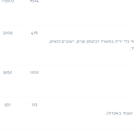
115503
8524
נושאים
הודעות
3209
416
נושאים
הודעות
י כלי יריה במשרד לבטחון פנים, ישובים זכאים,
ל.
9252
1202
נושאים
הודעות
931
123
נושאים
הודעות