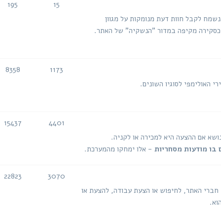
195
15
נושאים
הודעות
 נשמח לקבל חוות דעת מנומקות על מגוון
ה כסקירה מקיפה במדור "הנשקיה" של האתר.
8358
1173
נושאים
הודעות
י האולימפי לסוגיו השונים.
15437
4401
נושאים
הודעות
נושא אם ההצעה היא למכירה או לקניה.
 בו מודעות מסחריות
- אלו ימחקו מהמערכת.
22823
3070
נושאים
הודעות
 חברי האתר, לחיפוש או הצעת עבודה, להצעת או
וא.