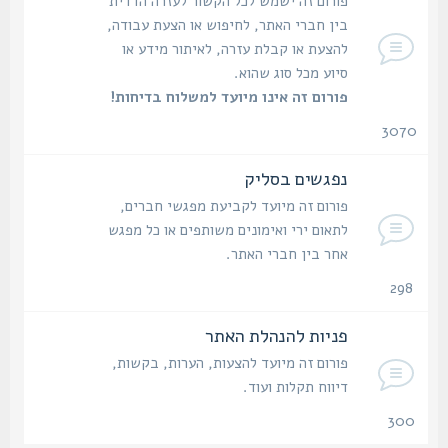
פורום זה ישמש לכל הקשור לעזרה הדדית
בין חברי האתר, לחיפוש או הצעת עבודה,
להצעת או קבלת עזרה, לאיתור מידע או
סיוע מכל סוג שהוא.
פורום זה אינו מיועד למשלוח בדיחות!
3070
נושאים
נפגשים בסליק
פורום זה מיועד לקביעת מפגשי חברים,
לתאום ירי ואימונים משותפים או כל מפגש
אחר בין חברי האתר.
298
נושאים
פניות להנהלת האתר
פורום זה מיועד להצעות, הערות, בקשות,
דיווח תקלות ועוד.
300
נושאים