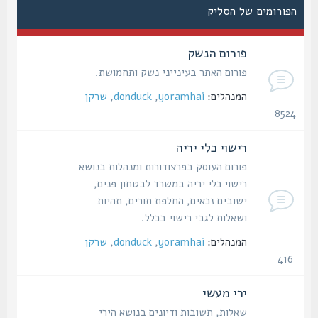
הפורומים של הסליק
פורום הנשק
פורום האתר בעינייני נשק ותחמושת.
המנהלים:
yoramhai
,
donduck
,
שרקן
8524
נושאים
רישוי כלי יריה
פורום העוסק בפרצודורות ומנהלות בנושא
רישוי כלי יריה במשרד לבטחון פנים,
ישובים זכאים, החלפת תורים, תהיות
ושאלות לגבי רישוי בכלל.
המנהלים:
yoramhai
,
donduck
,
שרקן
416
נושאים
ירי מעשי
שאלות, תשובות ודיונים בנושא הירי