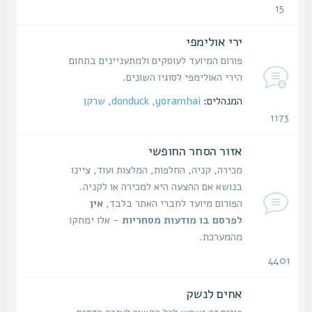
15
נושאים
ירי אולימפי
פורום המיועד לעוסקים ולמתעניינים בתחום
הירי האולימפי לסוגיו השונים.
המנהלים:
yoramhai
,
donduck
,
שרקן
1173
נושאים
אזור הסחר החופשי
מכירה, קניה, החלפות, המלצות ועוד, ציינו
בנושא אם ההצעה היא למכירה או לקניה.
הפורום מיועד לחברי האתר בלבד,
אין
לפרסם בו מודעות מסחריות
- אלו ימחקו
מהמערכת.
4401
נושאים
אחים לנשק