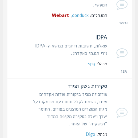
המעשי.
המנהלים:
donduck
,
Webart
1202
נושאים
IDPA
שאלות, תשובות ודיונים בנושא ה-IDPA
(ירי הגנתי באקדח).
מנהל:
spy
123
נושאים
סקירות נשק וציוד
פורום זה מכיל ביקורות אודות אקדחים
וציוד, נשמח לקבל חוות דעת מנומקות על
מגוון המוצרים המוצגים בפורום, החומר
יערך ויעלה כסקירה מקיפה במדור
"הנשקיה" של האתר.
מנהל:
Digo