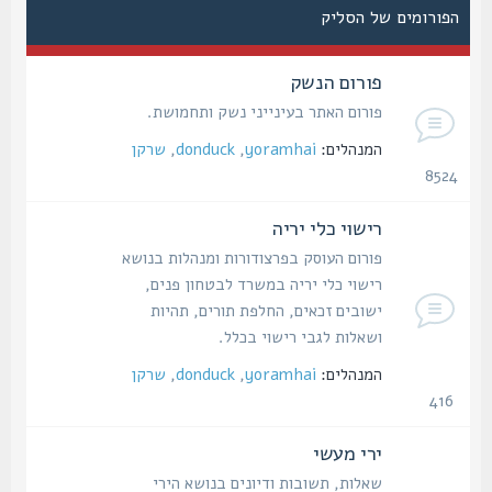
הפורומים של הסליק
פורום הנשק
פורום האתר בעינייני נשק ותחמושת.
המנהלים:
yoramhai
,
donduck
,
שרקן
8524
נושאים
רישוי כלי יריה
פורום העוסק בפרצודורות ומנהלות בנושא
רישוי כלי יריה במשרד לבטחון פנים,
ישובים זכאים, החלפת תורים, תהיות
ושאלות לגבי רישוי בכלל.
המנהלים:
yoramhai
,
donduck
,
שרקן
416
נושאים
ירי מעשי
שאלות, תשובות ודיונים בנושא הירי