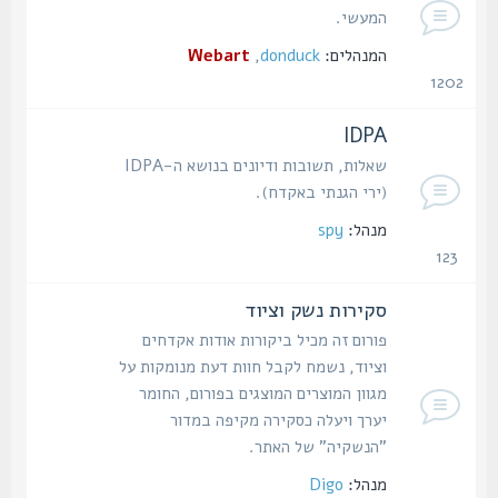
המעשי.
המנהלים:
donduck
,
Webart
1202
נושאים
IDPA
שאלות, תשובות ודיונים בנושא ה-IDPA
(ירי הגנתי באקדח).
מנהל:
spy
123
נושאים
סקירות נשק וציוד
פורום זה מכיל ביקורות אודות אקדחים
וציוד, נשמח לקבל חוות דעת מנומקות על
מגוון המוצרים המוצגים בפורום, החומר
יערך ויעלה כסקירה מקיפה במדור
"הנשקיה" של האתר.
מנהל:
Digo