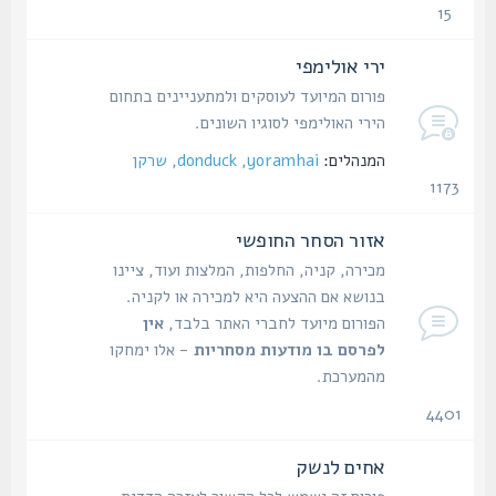
15
נושאים
ירי אולימפי
פורום המיועד לעוסקים ולמתעניינים בתחום
הירי האולימפי לסוגיו השונים.
המנהלים:
yoramhai
,
donduck
,
שרקן
1173
נושאים
אזור הסחר החופשי
מכירה, קניה, החלפות, המלצות ועוד, ציינו
בנושא אם ההצעה היא למכירה או לקניה.
הפורום מיועד לחברי האתר בלבד,
אין
לפרסם בו מודעות מסחריות
- אלו ימחקו
מהמערכת.
4401
נושאים
אחים לנשק