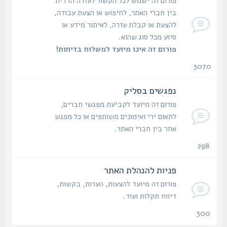
פורום זה ישמש לכל הקשור לעזרה הדדית
בין חברי האתר, לחיפוש או הצעת עבודה,
להצעת או קבלת עזרה, לאיתור מידע או
סיוע מכל סוג שהוא.
פורום זה אינו מיועד למשלוח בדיחות!
3070
נושאים
נפגשים בסליק
פורום זה מיועד לקביעת מפגשי חברים,
לתאום ירי ואימונים משותפים או כל מפגש
אחר בין חברי האתר.
298
נושאים
פניות להנהלת האתר
פורום זה מיועד להצעות, הערות, בקשות,
דיווח תקלות ועוד.
300
נושאים