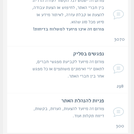
פורום זה ישמש לכל הקשור לעזרה הדדית
בין חברי האתר, לחיפוש או הצעת עבודה,
להצעת או קבלת עזרה, לאיתור מידע או
סיוע מכל סוג שהוא.
פורום זה אינו מיועד למשלוח בדיחות!
3070
נושאים
נפגשים בסליק
פורום זה מיועד לקביעת מפגשי חברים,
לתאום ירי ואימונים משותפים או כל מפגש
אחר בין חברי האתר.
298
נושאים
פניות להנהלת האתר
פורום זה מיועד להצעות, הערות, בקשות,
דיווח תקלות ועוד.
300
נושאים