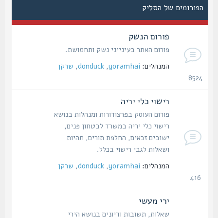
הפורומים של הסליק
פורום הנשק
פורום האתר בעינייני נשק ותחמושת.
המנהלים:
yoramhai
,
donduck
,
שרקן
8524
נושאים
רישוי כלי יריה
פורום העוסק בפרצודורות ומנהלות בנושא
רישוי כלי יריה במשרד לבטחון פנים,
ישובים זכאים, החלפת תורים, תהיות
ושאלות לגבי רישוי בכלל.
המנהלים:
yoramhai
,
donduck
,
שרקן
416
נושאים
ירי מעשי
שאלות, תשובות ודיונים בנושא הירי