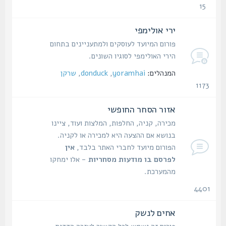
15
נושאים
ירי אולימפי
פורום המיועד לעוסקים ולמתעניינים בתחום
הירי האולימפי לסוגיו השונים.
המנהלים:
yoramhai
,
donduck
,
שרקן
1173
נושאים
אזור הסחר החופשי
מכירה, קניה, החלפות, המלצות ועוד, ציינו
בנושא אם ההצעה היא למכירה או לקניה.
הפורום מיועד לחברי האתר בלבד,
אין
לפרסם בו מודעות מסחריות
- אלו ימחקו
מהמערכת.
4401
נושאים
אחים לנשק