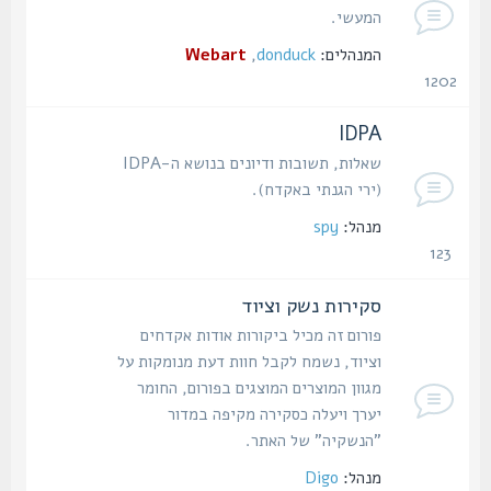
המעשי.
המנהלים:
donduck
,
Webart
1202
נושאים
IDPA
שאלות, תשובות ודיונים בנושא ה-IDPA
(ירי הגנתי באקדח).
מנהל:
spy
123
נושאים
סקירות נשק וציוד
פורום זה מכיל ביקורות אודות אקדחים
וציוד, נשמח לקבל חוות דעת מנומקות על
מגוון המוצרים המוצגים בפורום, החומר
יערך ויעלה כסקירה מקיפה במדור
"הנשקיה" של האתר.
מנהל:
Digo