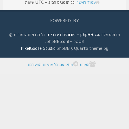
עמוד ראשי
כל הזמנים הם UTC + 2 שעות
POWERED_BY
מבוסס על
phpBB.co.il - פורומים בעברית
. כל הזכויות שמורות ©
2008 - phpBB.co.il.
PixelGoose Studio
phpBB 3 Quarto theme by
הצוות
מחק את כל עוגיות המערכת