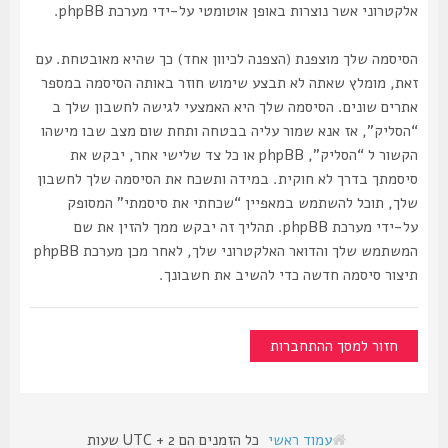
אלקטרוני אשר נוצרות באופן אוטומטי על-ידי מערכת phpBB.
הסיסמה שלך מוצפנת (הצפנה לכיוון אחד) כך שהיא מאובטחת. עם
זאת, מומלץ שאתה לא תבצע שימוש חוזר באותה הסיסמה במספר
אתרים שונים. הסיסמה שלך היא האמצעי לגישה לחשבון שלך ב
“הסליק”, אז אנא שמור עליה בבטחה ותחת שום מצב שבו מישהו
הקשור ל “הסליק”, phpBB או כל צד שלישי אחר, יבקש את
סיסמתך בדרך לא חוקית. במידה ותשכח את הסיסמה שלך לחשבון
שלך, תוכל להשתמש במאפיין “שכחתי את סיסמתי” המסופק
על-ידי מערכת phpBB. תהליך זה יבקש ממך להזין את שם
המשתמש שלך והדואר האלקטרוני שלך, לאחר מכן מערכת phpBB
תיצור סיסמה חדשה כדי להשיב את חשבונך.
חזור למסך ההתחברות
עמוד ראשי
כל הזמנים הם UTC + 2 שעות