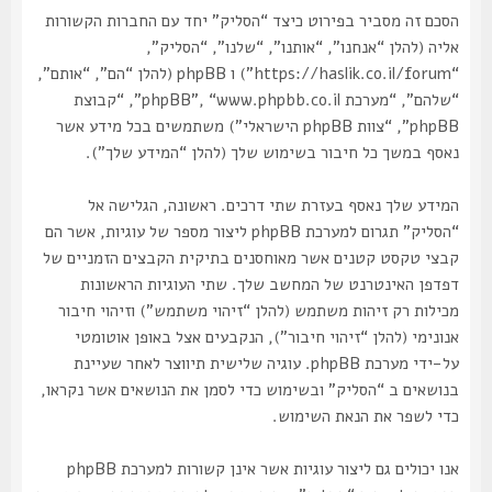
הסכם זה מסביר בפירוט כיצד “הסליק” יחד עם החברות הקשורות
אליה (להלן “אנחנו”, “אותנו”, “שלנו”, “הסליק”,
“https://haslik.co.il/forum”) ו phpBB (להלן “הם”, “אותם”,
“שלהם”, “מערכת phpBB”, “www.phpbb.co.il”, “קבוצת
phpBB”, “צוות phpBB הישראלי”) משתמשים בכל מידע אשר
נאסף במשך כל חיבור בשימוש שלך (להלן “המידע שלך”).
המידע שלך נאסף בעזרת שתי דרכים. ראשונה, הגלישה אל
“הסליק” תגרום למערכת phpBB ליצור מספר של עוגיות, אשר הם
קבצי טקסט קטנים אשר מאוחסנים בתיקית הקבצים הזמניים של
דפדפן האינטרנט של המחשב שלך. שתי העוגיות הראשונות
מכילות רק זיהות משתמש (להלן “זיהוי משתמש”) וזיהוי חיבור
אנונימי (להלן “זיהוי חיבור”), הנקבעים אצל באופן אוטומטי
על-ידי מערכת phpBB. עוגיה שלישית תיווצר לאחר שעיינת
בנושאים ב “הסליק” ובשימוש כדי לסמן את הנושאים אשר נקראו,
כדי לשפר את הנאת השימוש.
אנו יכולים גם ליצור עוגיות אשר אינן קשורות למערכת phpBB