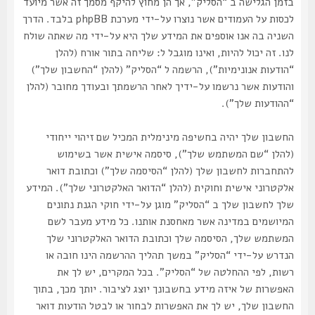
בזמן הגלישה ב “הסליק”, אך הן מחוץ להיקף מסמך זה אשר מיועד
לכסות על העמודים אשר נוצרו על-ידי מערכת phpBB בלבד. הדרך
השניה בה אנו אוספים את המידע שלך היא על-ידי מה שאתה שולח
לנו. זה יכול להיות, ואינו מוגבל ל: שליחה בתור אורח (להלן
“הודעות אנונימיות”), הרשמה ל “הסליק” (להלן “החשבון שלך”)
והודעות אשר נרשמו על-ידיך לאחר הרשמתך ובעודך מחובר (להלן
“ההודעות שלך”).
החשבון שלך יהיה בחשיפה מינימלית המכיל שם זיהוי ייחודי
(להלן “שם המשתמש שלך”), סיסמה אישית אשר בשימוש
להתחברות לחשבון שלך (להלן “הסיסמה שלך”) וכתובת דואר
אלקטרוני אישית וחוקית (להלן “הדואר האלקטרוני שלך”). המידע
שלך לחשבון שלך ב “הסליק” מוגן על-ידי חוקי הגנת נתונים
המיושמים במדינה אשר מאחסנת אותנו. כל מידע מעבר לשם
המשתמש שלך, הסיסמה שלך וכתובת הדואר האלקטרוני שלך
הנדרש על-ידי “הסליק” במשך תהליך ההרשמה הינו חובה או
רשות, לפי ההחלטה של “הסליק”. בכל המקרים, יש לך את
האפשרות של איזה מידע בחשבונך יוצג לציבור. יותך מכך, בתוך
החשבון שלך, יש לך את האפשרות לבחור או לבטל הודעות דואר