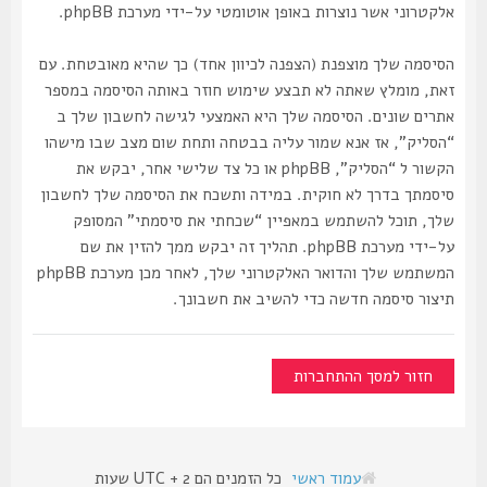
אלקטרוני אשר נוצרות באופן אוטומטי על-ידי מערכת phpBB.
הסיסמה שלך מוצפנת (הצפנה לכיוון אחד) כך שהיא מאובטחת. עם
זאת, מומלץ שאתה לא תבצע שימוש חוזר באותה הסיסמה במספר
אתרים שונים. הסיסמה שלך היא האמצעי לגישה לחשבון שלך ב
“הסליק”, אז אנא שמור עליה בבטחה ותחת שום מצב שבו מישהו
הקשור ל “הסליק”, phpBB או כל צד שלישי אחר, יבקש את
סיסמתך בדרך לא חוקית. במידה ותשכח את הסיסמה שלך לחשבון
שלך, תוכל להשתמש במאפיין “שכחתי את סיסמתי” המסופק
על-ידי מערכת phpBB. תהליך זה יבקש ממך להזין את שם
המשתמש שלך והדואר האלקטרוני שלך, לאחר מכן מערכת phpBB
תיצור סיסמה חדשה כדי להשיב את חשבונך.
חזור למסך ההתחברות
עמוד ראשי
כל הזמנים הם UTC + 2 שעות