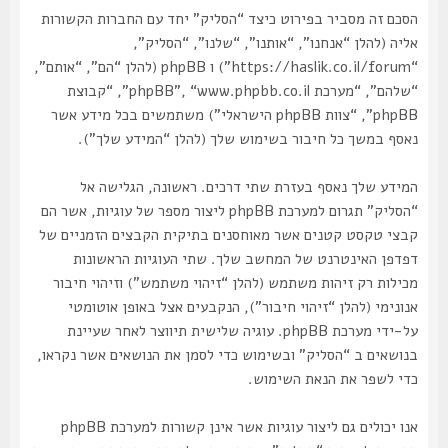
הסכם זה מסביר בפירוט כיצד “הסליק” יחד עם החברות הקשורות
אליה (להלן “אנחנו”, “אותנו”, “שלנו”, “הסליק”,
“https://haslik.co.il/forum”) ו phpBB (להלן “הם”, “אותם”,
“שלהם”, “מערכת phpBB”, “www.phpbb.co.il”, “קבוצת
phpBB”, “צוות phpBB הישראלי”) משתמשים בכל מידע אשר
נאסף במשך כל חיבור בשימוש שלך (להלן “המידע שלך”).
המידע שלך נאסף בעזרת שתי דרכים. ראשונה, הגלישה אל
“הסליק” תגרום למערכת phpBB ליצור מספר של עוגיות, אשר הם
קבצי טקסט קטנים אשר מאוחסנים בתיקית הקבצים הזמניים של
דפדפן האינטרנט של המחשב שלך. שתי העוגיות הראשונות
מכילות רק זיהות משתמש (להלן “זיהוי משתמש”) וזיהוי חיבור
אנונימי (להלן “זיהוי חיבור”), הנקבעים אצל באופן אוטומטי
על-ידי מערכת phpBB. עוגיה שלישית תיווצר לאחר שעיינת
בנושאים ב “הסליק” ובשימוש כדי לסמן את הנושאים אשר נקראו,
כדי לשפר את הנאת השימוש.
אנו יכולים גם ליצור עוגיות אשר אינן קשורות למערכת phpBB