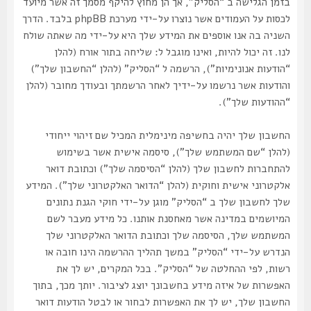
בזמן הגלישה ב “הסליק”, אך הן מחוץ להיקף מסמך זה אשר מיועד
לכסות על העמודים אשר נוצרו על-ידי מערכת phpBB בלבד. הדרך
השניה בה אנו אוספים את המידע שלך היא על-ידי מה שאתה שולח
לנו. זה יכול להיות, ואינו מוגבל ל: שליחה בתור אורח (להלן
“הודעות אנונימיות”), הרשמה ל “הסליק” (להלן “החשבון שלך”)
והודעות אשר נרשמו על-ידיך לאחר הרשמתך ובעודך מחובר (להלן
“ההודעות שלך”).
החשבון שלך יהיה בחשיפה מינימלית המכיל שם זיהוי ייחודי
(להלן “שם המשתמש שלך”), סיסמה אישית אשר בשימוש
להתחברות לחשבון שלך (להלן “הסיסמה שלך”) וכתובת דואר
אלקטרוני אישית וחוקית (להלן “הדואר האלקטרוני שלך”). המידע
שלך לחשבון שלך ב “הסליק” מוגן על-ידי חוקי הגנת נתונים
המיושמים במדינה אשר מאחסנת אותנו. כל מידע מעבר לשם
המשתמש שלך, הסיסמה שלך וכתובת הדואר האלקטרוני שלך
הנדרש על-ידי “הסליק” במשך תהליך ההרשמה הינו חובה או
רשות, לפי ההחלטה של “הסליק”. בכל המקרים, יש לך את
האפשרות של איזה מידע בחשבונך יוצג לציבור. יותך מכך, בתוך
החשבון שלך, יש לך את האפשרות לבחור או לבטל הודעות דואר