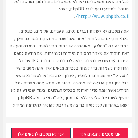
לכל מה שאנו מאפשרים ו/או לא מאפשרים בתור תוכן מורשה ו/או
מנוהל. למידע נוסף לגבי phpBB, ראה:
.
http://www.phpbb.co.il/
אתה מסכים לא לשלוח דברים גסים, גזעניים, אלימים, פוגעים,
בלתי חוקיים או כל חומר אחר אשר שנוי במחלוקת במדינה שלך,
במדינה בה “הסליק” מאוחסנת או בחוק הבינלאומי. במידה ותעשה
זאת תוביל את עצמך לחסימה מיידית ולצמיתות, עם הודעה לספק
שירות האינטרנט במידה ונראה לנו דרוש. כתובות ה IP של כל
ההודעות נשמרות כדי לעזור בכפיית תנאים אלו. אתה מסכים של
“הסליק” יש את הזכות להסיר, לערוך, להעביר או לסגור כל נושא
בכל זמן נתון הנראה לנו מתאים. בתור משתמש אתה מסכים שכל
המידע אשר אתה מזין יאוחסן בבסיס הנתונים. בעוד שמידע זה לא
יחשף לשום צד שלישי ללא הסכמתך, לא “הסליק” ולא phpBB
ישאו באחריות לכל נסיון פריצה אשר יכול להוסיף לחשיפת המידע.