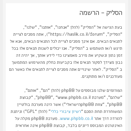
הסליק - הרשמה
בעת הגישה אל “הסליק” (להלן “אנחנו”, “אותנו”, “שלנו”,
“הסליק”, “https://haslik.co.il/forum”), אתה מסכים לציית
לתנאים הבאים. אם אינך מסכים לציית לכל התנאים הבאים, אנא אל
תיגש ו/או תשתמש ב “הסליק”. אנו יכולים לשנות תנאים אלו בכל
זמן נתון ונשקיע את מירב מאמצינו כדי לידע אותך, אך יהיה זה
נבון מצידך לסקור תנאים אלו בקביעות כחלק מהשימוש המתמשך
ב “הסליק”. לאחר שינויים אתה מסכים לציית לתנאים אלו כאשר הם
מעודכנים ו/או מתוקנים.
הפורומים שלנו מבוססים על phpBB (להלן “הם”, “אותם”,
“שלהם”, “מערכת phpBB”, “www.phpbb.co.il”, “קבוצת
phpBB”, “צוות phpBBהישראלי”) אשר הינה מערכת בולטיין
המשוחררת תחת הסכם “
רשיון ציבורי כללי
” (להלן “GPL”) וניתנת
להורדה דרך אתר
www.phpbb.co.il
. מערכת phpBB מקלה על
האינטרנט המבוסס דיונים בלבד, קבוצת phpBB אינה אחראית