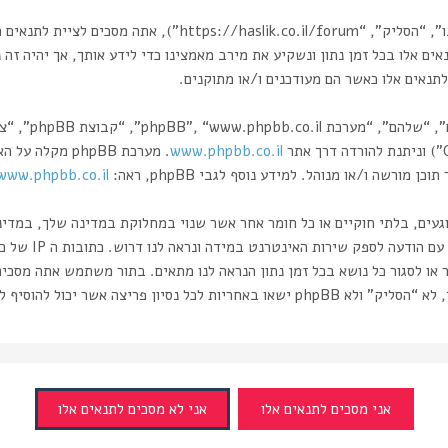
בעת הגישה אל “הסליק” (להלן “אנחנו”, “אותנו”, “שלנו”, “הסליק”
אים אלו בכל זמן נתון ונשקיע את מירב מאמצינו כדי לידע אותך, אך יהיה זה
תנאים אלו כאשר הם מעודכנים ו/או מתוקנים.
www.phpbb.co.il
רשה ו/או מנוהל. למידע נוסף לגבי phpBB, ראה:
www.phpbb.co.il/
וגעים, בלתי חוקיים או כל חומר אחר אשר שנוי במחלוקת במדינה שלך, במדי
ותעשה זאת תוביל 
 או לסגור כל נושא בכל זמן נתון הנראה לנו מתאים. בתור משתמש אתה מסכי
ה אשר יכול להוסיף לחשיפת המידע.