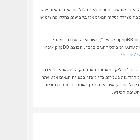
, “https://haslik.co.il/forum”), אתה מסכים לציית לתנאים הבאים. אם אינך מסכים לציית לכל התנאים הבאים, אנא
 נבון מצידך לסקור תנאים אלו בקביעות כחלק מהשימוש
הפורומים שלנו מבוססים על phpBB (להלן “הם”, “אותם”, “שלהם”, “מערכת phpBB”, “www.phpbb.co.il”, “קבוצת phpBB”, “צוות phpBBהישראלי”) אשר הינה מערכת בולטיין
. מערכת phpBB מקלה על האינטרנט המבוסס דיונים בלבד, קבוצת phpBB אינה
.
http://
נה בה “הסליק” מאוחסנת או בחוק הבינלאומי. במידה
את עצמך לחסימה מיידית ולצמיתות, עם הודעה לספק שירות האינטרנט במידה ונראה לנו דרוש. כתובות ה IP של כל ההודעות נשמרות כדי לעזור בכפיית תנאים אלו. אתה
ם שכל המידע אשר אתה מזין יאוחסן בבסיס הנתונים.