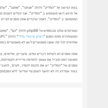
אל תיגש ו/או תשתמש ב “הסליק”. אנו יכולים לשנות תנ
המתמשך ב “הסליק”. לאחר שינויים אתה מסכים לציית ל
המשוחררת תחת הסכם “
רשיון ציבורי כללי
” (להלן “GPL”) וניתנת להורדה דרך אתר
אחראית לכל מה שאנו מאפשרים ו/או לא מאפשרים בתור תוכן מו
אתה מסכים לא לשלוח דברים גסים, גזעניים, אלימים, פ
מסכים של “הסליק” יש את הזכות להסיר, לערוך, להעביר
בעוד שמידע זה לא יחשף לשום צד שלישי ללא הסכמתך, לא “הסליק” ולא phpBB ישאו באחריות לכל נסיון פריצ