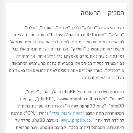
הסליק - הרשמה
בעת הגישה אל “הסליק” (להלן “אנחנו”, “אותנו”, “שלנו”,
“הסליק”, “https://haslik.co.il/forum”), אתה מסכים לציית
לתנאים הבאים. אם אינך מסכים לציית לכל התנאים הבאים, אנא אל
תיגש ו/או תשתמש ב “הסליק”. אנו יכולים לשנות תנאים אלו בכל
זמן נתון ונשקיע את מירב מאמצינו כדי לידע אותך, אך יהיה זה
נבון מצידך לסקור תנאים אלו בקביעות כחלק מהשימוש המתמשך
ב “הסליק”. לאחר שינויים אתה מסכים לציית לתנאים אלו כאשר הם
מעודכנים ו/או מתוקנים.
הפורומים שלנו מבוססים על phpBB (להלן “הם”, “אותם”,
“שלהם”, “מערכת phpBB”, “www.phpbb.co.il”, “קבוצת
phpBB”, “צוות phpBBהישראלי”) אשר הינה מערכת בולטיין
המשוחררת תחת הסכם “
רשיון ציבורי כללי
” (להלן “GPL”) וניתנת
להורדה דרך אתר
www.phpbb.co.il
. מערכת phpBB מקלה על
האינטרנט המבוסס דיונים בלבד, קבוצת phpBB אינה אחראית