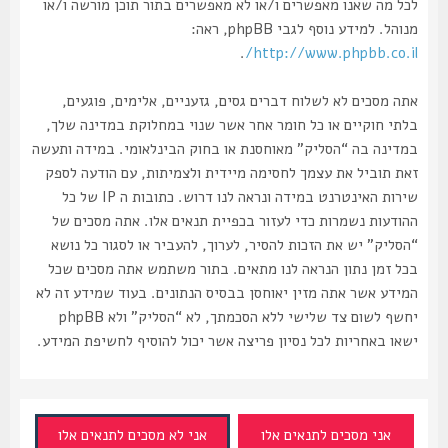
לכל מה שאנו מאפשרים ו/או לא מאפשרים בתור תוכן מורשה ו/או
מנוהל. למידע נוסף לגבי phpBB, ראה:
.
http://www.phpbb.co.il/
אתה מסכים לא לשלוח דברים גסים, גזעניים, אלימים, פוגעים,
בלתי חוקיים או כל חומר אחר אשר שנוי במחלוקת במדינה שלך,
במדינה בה “הסליק” מאוחסנת או בחוק הבינלאומי. במידה ותעשה
זאת תוביל את עצמך לחסימה מיידית ולצמיתות, עם הודעה לספק
שירות האינטרנט במידה ונראה לנו דרוש. כתובות ה IP של כל
ההודעות נשמרות כדי לעזור בכפיית תנאים אלו. אתה מסכים של
“הסליק” יש את הזכות להסיר, לערוך, להעביר או לסגור כל נושא
בכל זמן נתון הנראה לנו מתאים. בתור משתמש אתה מסכים שכל
המידע אשר אתה מזין יאוחסן בבסיס הנתונים. בעוד שמידע זה לא
יחשף לשום צד שלישי ללא הסכמתך, לא “הסליק” ולא phpBB
ישאו באחריות לכל נסיון פריצה אשר יכול להוסיף לחשיפת המידע.