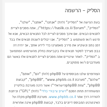
הסליק - הרשמה
בעת הגישה אל “הסליק” (להלן “אנחנו”, “אותנו”, “שלנו”,
“הסליק”, “https://haslik.co.il/forum”), אתה מסכים לציית
לתנאים הבאים. אם אינך מסכים לציית לכל התנאים הבאים, אנא אל
תיגש ו/או תשתמש ב “הסליק”. אנו יכולים לשנות תנאים אלו בכל
זמן נתון ונשקיע את מירב מאמצינו כדי לידע אותך, אך יהיה זה
נבון מצידך לסקור תנאים אלו בקביעות כחלק מהשימוש המתמשך
ב “הסליק”. לאחר שינויים אתה מסכים לציית לתנאים אלו כאשר הם
מעודכנים ו/או מתוקנים.
הפורומים שלנו מבוססים על phpBB (להלן “הם”, “אותם”,
“שלהם”, “מערכת phpBB”, “www.phpbb.co.il”, “קבוצת
phpBB”, “צוות phpBBהישראלי”) אשר הינה מערכת בולטיין
המשוחררת תחת הסכם “
רשיון ציבורי כללי
” (להלן “GPL”) וניתנת
להורדה דרך אתר
www.phpbb.co.il
. מערכת phpBB מקלה על
האינטרנט המבוסס דיונים בלבד, קבוצת phpBB אינה אחראית