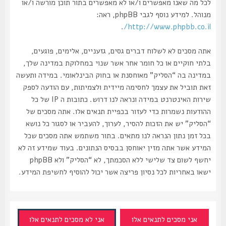
לכל מה שאנו מאפשרים ו/או לא מאפשרים בתור תוכן מורשה ו/או
מנוהל. למידע נוסף לגבי phpBB, ראה:
.
http://www.phpbb.co.il/
אתה מסכים לא לשלוח דברים גסים, גזעניים, אלימים, פוגעים,
בלתי חוקיים או כל חומר אחר אשר שנוי במחלוקת במדינה שלך,
במדינה בה “הסליק” מאוחסנת או בחוק הבינלאומי. במידה ותעשה
זאת תוביל את עצמך לחסימה מיידית ולצמיתות, עם הודעה לספק
שירות האינטרנט במידה ונראה לנו דרוש. כתובות ה IP של כל
ההודעות נשמרות כדי לעזור בכפיית תנאים אלו. אתה מסכים של
“הסליק” יש את הזכות להסיר, לערוך, להעביר או לסגור כל נושא
בכל זמן נתון הנראה לנו מתאים. בתור משתמש אתה מסכים שכל
המידע אשר אתה מזין יאוחסן בבסיס הנתונים. בעוד שמידע זה לא
יחשף לשום צד שלישי ללא הסכמתך, לא “הסליק” ולא phpBB
ישאו באחריות לכל נסיון פריצה אשר יכול להוסיף לחשיפת המידע.