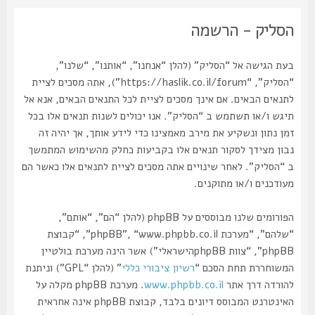
הסליק - הרשמה
בעת הגישה אל “הסליק” (להלן “אנחנו”, “אותנו”, “שלנו”,
“הסליק”, “https://haslik.co.il/forum”), אתה מסכים לציית
לתנאים הבאים. אם אינך מסכים לציית לכל התנאים הבאים, אנא אל
תיגש ו/או תשתמש ב “הסליק”. אנו יכולים לשנות תנאים אלו בכל
זמן נתון ונשקיע את מירב מאמצינו כדי לידע אותך, אך יהיה זה
נבון מצידך לסקור תנאים אלו בקביעות כחלק מהשימוש המתמשך
ב “הסליק”. לאחר שינויים אתה מסכים לציית לתנאים אלו כאשר הם
מעודכנים ו/או מתוקנים.
הפורומים שלנו מבוססים על phpBB (להלן “הם”, “אותם”,
“שלהם”, “מערכת phpBB”, “www.phpbb.co.il”, “קבוצת
phpBB”, “צוות phpBBהישראלי”) אשר הינה מערכת בולטיין
המשוחררת תחת הסכם “
רשיון ציבורי כללי
” (להלן “GPL”) וניתנת
להורדה דרך אתר
www.phpbb.co.il
. מערכת phpBB מקלה על
האינטרנט המבוסס דיונים בלבד, קבוצת phpBB אינה אחראית