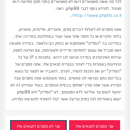
לכל מה שאנו מאפשרים ו/או לא מאפשרים בתור תוכן מורשה ו/או
מנוהל. למידע נוסף לגבי phpBB, ראה:
.
http://www.phpbb.co.il/
אתה מסכים לא לשלוח דברים גסים, גזעניים, אלימים, פוגעים,
בלתי חוקיים או כל חומר אחר אשר שנוי במחלוקת במדינה שלך,
במדינה בה “הסליק” מאוחסנת או בחוק הבינלאומי. במידה ותעשה
זאת תוביל את עצמך לחסימה מיידית ולצמיתות, עם הודעה לספק
שירות האינטרנט במידה ונראה לנו דרוש. כתובות ה IP של כל
ההודעות נשמרות כדי לעזור בכפיית תנאים אלו. אתה מסכים של
“הסליק” יש את הזכות להסיר, לערוך, להעביר או לסגור כל נושא
בכל זמן נתון הנראה לנו מתאים. בתור משתמש אתה מסכים שכל
המידע אשר אתה מזין יאוחסן בבסיס הנתונים. בעוד שמידע זה לא
יחשף לשום צד שלישי ללא הסכמתך, לא “הסליק” ולא phpBB
ישאו באחריות לכל נסיון פריצה אשר יכול להוסיף לחשיפת המידע.