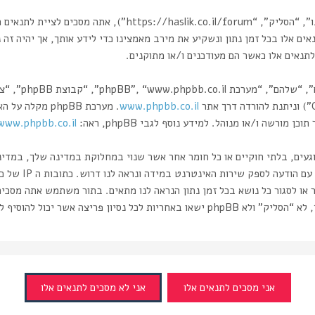
בעת הגישה אל “הסליק” (להלן “אנחנו”, “אותנו”, “שלנו”, “הסליק”
אים אלו בכל זמן נתון ונשקיע את מירב מאמצינו כדי לידע אותך, אך יהיה זה
תנאים אלו כאשר הם מעודכנים ו/או מתוקנים.
www.phpbb.co.il
רשה ו/או מנוהל. למידע נוסף לגבי phpBB, ראה:
www.phpbb.co.il/
וגעים, בלתי חוקיים או כל חומר אחר אשר שנוי במחלוקת במדינה שלך, במדי
ותעשה זאת תוביל 
 או לסגור כל נושא בכל זמן נתון הנראה לנו מתאים. בתור משתמש אתה מסכי
ה אשר יכול להוסיף לחשיפת המידע.