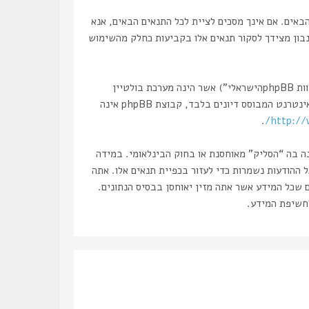
, “https://haslik.co.il/forum”), אתה מסכים לציית לתנאים הבאים. אם אינך מסכים לציית לכל התנאים הבאים, אנא
 נבון מצידך לסקור תנאים אלו בקביעות כחלק מהשימוש
הפורומים שלנו מבוססים על phpBB (להלן “הם”, “אותם”, “שלהם”, “מערכת phpBB”, “www.phpbb.co.il”, “קבוצת phpBB”, “צוות phpBBהישראלי”) אשר הינה מערכת בולטיין
. מערכת phpBB מקלה על האינטרנט המבוסס דיונים בלבד, קבוצת phpBB אינה
.
http://
נה בה “הסליק” מאוחסנת או בחוק הבינלאומי. במידה
את עצמך לחסימה מיידית ולצמיתות, עם הודעה לספק שירות האינטרנט במידה ונראה לנו דרוש. כתובות ה IP של כל ההודעות נשמרות כדי לעזור בכפיית תנאים אלו. אתה
ם שכל המידע אשר אתה מזין יאוחסן בבסיס הנתונים.