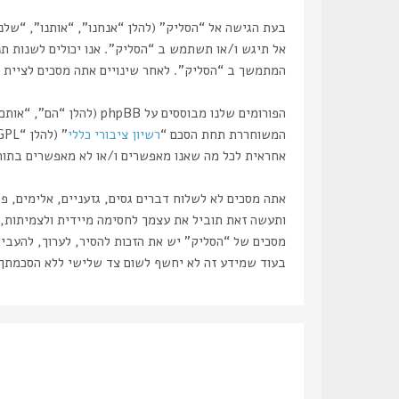
אל תיגש ו/או תשתמש ב “הסליק”. אנו יכולים לשנות תנ
המתמשך ב “הסליק”. לאחר שינויים אתה מסכים לציית ל
המשוחררת תחת הסכם “
רשיון ציבורי כללי
” (להלן “GPL”) וניתנת להורדה דרך אתר
אחראית לכל מה שאנו מאפשרים ו/או לא מאפשרים בתור תוכן מו
אתה מסכים לא לשלוח דברים גסים, גזעניים, אלימים, פ
מסכים של “הסליק” יש את הזכות להסיר, לערוך, להעביר
בעוד שמידע זה לא יחשף לשום צד שלישי ללא הסכמתך, לא “הסליק” ולא phpBB ישאו באחריות לכל נסיון פריצ