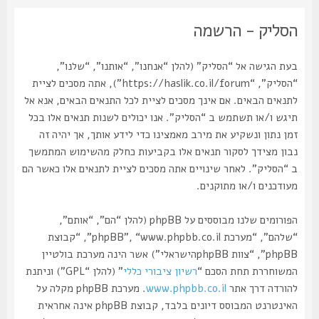
הסליק - הרשמה
בעת הגישה אל “הסליק” (להלן “אנחנו”, “אותנו”, “שלנו”,
“הסליק”, “https://haslik.co.il/forum”), אתה מסכים לציית
לתנאים הבאים. אם אינך מסכים לציית לכל התנאים הבאים, אנא אל
תיגש ו/או תשתמש ב “הסליק”. אנו יכולים לשנות תנאים אלו בכל
זמן נתון ונשקיע את מירב מאמצינו כדי לידע אותך, אך יהיה זה
נבון מצידך לסקור תנאים אלו בקביעות כחלק מהשימוש המתמשך
ב “הסליק”. לאחר שינויים אתה מסכים לציית לתנאים אלו כאשר הם
מעודכנים ו/או מתוקנים.
הפורומים שלנו מבוססים על phpBB (להלן “הם”, “אותם”,
“שלהם”, “מערכת phpBB”, “www.phpbb.co.il”, “קבוצת
phpBB”, “צוות phpBBהישראלי”) אשר הינה מערכת בולטיין
המשוחררת תחת הסכם “
רשיון ציבורי כללי
” (להלן “GPL”) וניתנת
להורדה דרך אתר
www.phpbb.co.il
. מערכת phpBB מקלה על
האינטרנט המבוסס דיונים בלבד, קבוצת phpBB אינה אחראית