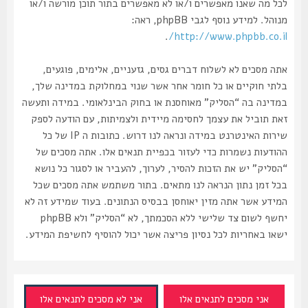
לכל מה שאנו מאפשרים ו/או לא מאפשרים בתור תוכן מורשה ו/או
מנוהל. למידע נוסף לגבי phpBB, ראה:
.
http://www.phpbb.co.il/
אתה מסכים לא לשלוח דברים גסים, גזעניים, אלימים, פוגעים,
בלתי חוקיים או כל חומר אחר אשר שנוי במחלוקת במדינה שלך,
במדינה בה “הסליק” מאוחסנת או בחוק הבינלאומי. במידה ותעשה
זאת תוביל את עצמך לחסימה מיידית ולצמיתות, עם הודעה לספק
שירות האינטרנט במידה ונראה לנו דרוש. כתובות ה IP של כל
ההודעות נשמרות כדי לעזור בכפיית תנאים אלו. אתה מסכים של
“הסליק” יש את הזכות להסיר, לערוך, להעביר או לסגור כל נושא
בכל זמן נתון הנראה לנו מתאים. בתור משתמש אתה מסכים שכל
המידע אשר אתה מזין יאוחסן בבסיס הנתונים. בעוד שמידע זה לא
יחשף לשום צד שלישי ללא הסכמתך, לא “הסליק” ולא phpBB
ישאו באחריות לכל נסיון פריצה אשר יכול להוסיף לחשיפת המידע.