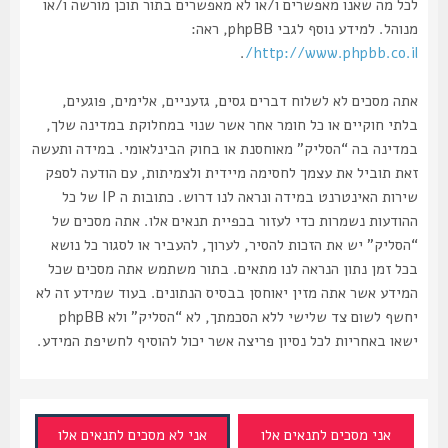
לכל מה שאנו מאפשרים ו/או לא מאפשרים בתור תוכן מורשה ו/או
מנוהל. למידע נוסף לגבי phpBB, ראה:
.
http://www.phpbb.co.il/
אתה מסכים לא לשלוח דברים גסים, גזעניים, אלימים, פוגעים,
בלתי חוקיים או כל חומר אחר אשר שנוי במחלוקת במדינה שלך,
במדינה בה “הסליק” מאוחסנת או בחוק הבינלאומי. במידה ותעשה
זאת תוביל את עצמך לחסימה מיידית ולצמיתות, עם הודעה לספק
שירות האינטרנט במידה ונראה לנו דרוש. כתובות ה IP של כל
ההודעות נשמרות כדי לעזור בכפיית תנאים אלו. אתה מסכים של
“הסליק” יש את הזכות להסיר, לערוך, להעביר או לסגור כל נושא
בכל זמן נתון הנראה לנו מתאים. בתור משתמש אתה מסכים שכל
המידע אשר אתה מזין יאוחסן בבסיס הנתונים. בעוד שמידע זה לא
יחשף לשום צד שלישי ללא הסכמתך, לא “הסליק” ולא phpBB
ישאו באחריות לכל נסיון פריצה אשר יכול להוסיף לחשיפת המידע.