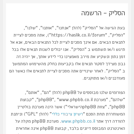
הסליק - הרשמה
בעת הגישה אל “הסליק” (להלן “אנחנו”, “אותנו”, “שלנו”,
“הסליק”, “https://haslik.co.il/forum”), אתה מסכים לציית
לתנאים הבאים. אם אינך מסכים לציית לכל התנאים הבאים, אנא אל
תיגש ו/או תשתמש ב “הסליק”. אנו יכולים לשנות תנאים אלו בכל
זמן נתון ונשקיע את מירב מאמצינו כדי לידע אותך, אך יהיה זה
נבון מצידך לסקור תנאים אלו בקביעות כחלק מהשימוש המתמשך
ב “הסליק”. לאחר שינויים אתה מסכים לציית לתנאים אלו כאשר הם
מעודכנים ו/או מתוקנים.
הפורומים שלנו מבוססים על phpBB (להלן “הם”, “אותם”,
“שלהם”, “מערכת phpBB”, “www.phpbb.co.il”, “קבוצת
phpBB”, “צוות phpBBהישראלי”) אשר הינה מערכת בולטיין
המשוחררת תחת הסכם “
רשיון ציבורי כללי
” (להלן “GPL”) וניתנת
להורדה דרך אתר
www.phpbb.co.il
. מערכת phpBB מקלה על
האינטרנט המבוסס דיונים בלבד, קבוצת phpBB אינה אחראית