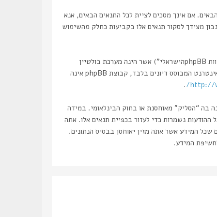
, “https://haslik.co.il/forum”), אתה מסכים לציית לתנאים הבאים. אם אינך מסכים לציית לכל התנאים הבאים, אנא
 נבון מצידך לסקור תנאים אלו בקביעות כחלק מהשימוש
הפורומים שלנו מבוססים על phpBB (להלן “הם”, “אותם”, “שלהם”, “מערכת phpBB”, “www.phpbb.co.il”, “קבוצת phpBB”, “צוות phpBBהישראלי”) אשר הינה מערכת בולטיין
. מערכת phpBB מקלה על האינטרנט המבוסס דיונים בלבד, קבוצת phpBB אינה
.
http://
נה בה “הסליק” מאוחסנת או בחוק הבינלאומי. במידה
את עצמך לחסימה מיידית ולצמיתות, עם הודעה לספק שירות האינטרנט במידה ונראה לנו דרוש. כתובות ה IP של כל ההודעות נשמרות כדי לעזור בכפיית תנאים אלו. אתה
ם שכל המידע אשר אתה מזין יאוחסן בבסיס הנתונים.