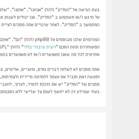
אל תיגש ו/או תשתמש ב “הסליק”. אנו יכולים לשנות תנ
המתמשך ב “הסליק”. לאחר שינויים אתה מסכים לציית ל
המשוחררת תחת הסכם “
רשיון ציבורי כללי
” (להלן “GPL”) וניתנת להורדה דרך אתר
אחראית לכל מה שאנו מאפשרים ו/או לא מאפשרים בתור תוכן מו
אתה מסכים לא לשלוח דברים גסים, גזעניים, אלימים, פ
מסכים של “הסליק” יש את הזכות להסיר, לערוך, להעביר
בעוד שמידע זה לא יחשף לשום צד שלישי ללא הסכמתך, לא “הסליק” ולא phpBB ישאו באחריות לכל נסיון פריצ