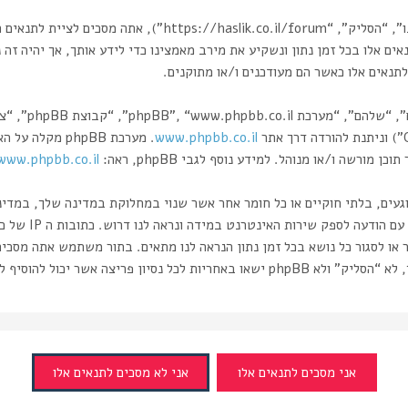
בעת הגישה אל “הסליק” (להלן “אנחנו”, “אותנו”, “שלנו”, “הסליק”
אים אלו בכל זמן נתון ונשקיע את מירב מאמצינו כדי לידע אותך, אך יהיה זה
תנאים אלו כאשר הם מעודכנים ו/או מתוקנים.
www.phpbb.co.il
רשה ו/או מנוהל. למידע נוסף לגבי phpBB, ראה:
www.phpbb.co.il/
וגעים, בלתי חוקיים או כל חומר אחר אשר שנוי במחלוקת במדינה שלך, במדי
ותעשה זאת תוביל 
 או לסגור כל נושא בכל זמן נתון הנראה לנו מתאים. בתור משתמש אתה מסכי
ה אשר יכול להוסיף לחשיפת המידע.