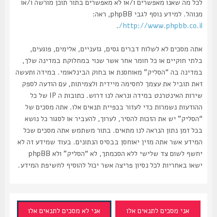
לכל מה שאנו מאפשרים ו/או לא מאפשרים בתור תוכן מורשה ו/או
מנוהל. למידע נוסף לגבי phpBB, ראה:
.
http://www.phpbb.co.il/
אתה מסכים לא לשלוח דברים גסים, גזעניים, אלימים, פוגעים,
בלתי חוקיים או כל חומר אחר אשר שנוי במחלוקת במדינה שלך,
במדינה בה “הסליק” מאוחסנת או בחוק הבינלאומי. במידה ותעשה
זאת תוביל את עצמך לחסימה מיידית ולצמיתות, עם הודעה לספק
שירות האינטרנט במידה ונראה לנו דרוש. כתובות ה IP של כל
ההודעות נשמרות כדי לעזור בכפיית תנאים אלו. אתה מסכים של
“הסליק” יש את הזכות להסיר, לערוך, להעביר או לסגור כל נושא
בכל זמן נתון הנראה לנו מתאים. בתור משתמש אתה מסכים שכל
המידע אשר אתה מזין יאוחסן בבסיס הנתונים. בעוד שמידע זה לא
יחשף לשום צד שלישי ללא הסכמתך, לא “הסליק” ולא phpBB
ישאו באחריות לכל נסיון פריצה אשר יכול להוסיף לחשיפת המידע.