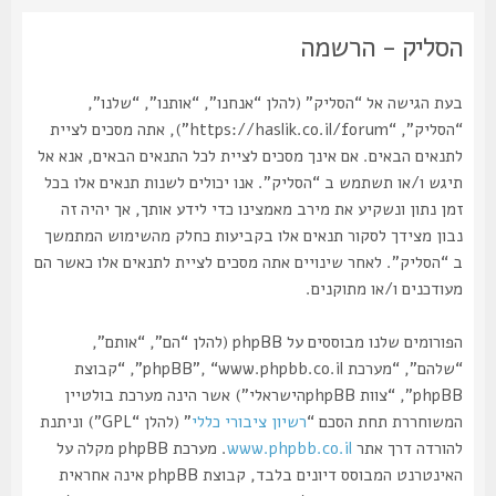
הסליק - הרשמה
בעת הגישה אל “הסליק” (להלן “אנחנו”, “אותנו”, “שלנו”,
“הסליק”, “https://haslik.co.il/forum”), אתה מסכים לציית
לתנאים הבאים. אם אינך מסכים לציית לכל התנאים הבאים, אנא אל
תיגש ו/או תשתמש ב “הסליק”. אנו יכולים לשנות תנאים אלו בכל
זמן נתון ונשקיע את מירב מאמצינו כדי לידע אותך, אך יהיה זה
נבון מצידך לסקור תנאים אלו בקביעות כחלק מהשימוש המתמשך
ב “הסליק”. לאחר שינויים אתה מסכים לציית לתנאים אלו כאשר הם
מעודכנים ו/או מתוקנים.
הפורומים שלנו מבוססים על phpBB (להלן “הם”, “אותם”,
“שלהם”, “מערכת phpBB”, “www.phpbb.co.il”, “קבוצת
phpBB”, “צוות phpBBהישראלי”) אשר הינה מערכת בולטיין
המשוחררת תחת הסכם “
רשיון ציבורי כללי
” (להלן “GPL”) וניתנת
להורדה דרך אתר
www.phpbb.co.il
. מערכת phpBB מקלה על
האינטרנט המבוסס דיונים בלבד, קבוצת phpBB אינה אחראית