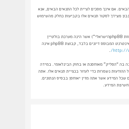
, “https://haslik.co.il/forum”), אתה מסכים לציית לתנאים הבאים. אם אינך מסכים לציית לכל התנאים הבאים, אנא
 נבון מצידך לסקור תנאים אלו בקביעות כחלק מהשימוש
הפורומים שלנו מבוססים על phpBB (להלן “הם”, “אותם”, “שלהם”, “מערכת phpBB”, “www.phpbb.co.il”, “קבוצת phpBB”, “צוות phpBBהישראלי”) אשר הינה מערכת בולטיין
. מערכת phpBB מקלה על האינטרנט המבוסס דיונים בלבד, קבוצת phpBB אינה
.
http://
נה בה “הסליק” מאוחסנת או בחוק הבינלאומי. במידה
את עצמך לחסימה מיידית ולצמיתות, עם הודעה לספק שירות האינטרנט במידה ונראה לנו דרוש. כתובות ה IP של כל ההודעות נשמרות כדי לעזור בכפיית תנאים אלו. אתה
ם שכל המידע אשר אתה מזין יאוחסן בבסיס הנתונים.