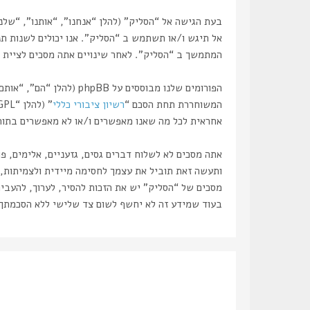
אל תיגש ו/או תשתמש ב “הסליק”. אנו יכולים לשנות תנ
המתמשך ב “הסליק”. לאחר שינויים אתה מסכים לציית ל
המשוחררת תחת הסכם “
רשיון ציבורי כללי
” (להלן “GPL”) וניתנת להורדה דרך אתר
אחראית לכל מה שאנו מאפשרים ו/או לא מאפשרים בתור תוכן מו
אתה מסכים לא לשלוח דברים גסים, גזעניים, אלימים, פ
מסכים של “הסליק” יש את הזכות להסיר, לערוך, להעביר
בעוד שמידע זה לא יחשף לשום צד שלישי ללא הסכמתך, לא “הסליק” ולא phpBB ישאו באחריות לכל נסיון פריצ