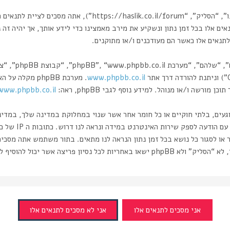
בעת הגישה אל “הסליק” (להלן “אנחנו”, “אותנו”, “שלנו”, “הסליק”
אים אלו בכל זמן נתון ונשקיע את מירב מאמצינו כדי לידע אותך, אך יהיה זה
תנאים אלו כאשר הם מעודכנים ו/או מתוקנים.
www.phpbb.co.il
רשה ו/או מנוהל. למידע נוסף לגבי phpBB, ראה:
www.phpbb.co.il/
וגעים, בלתי חוקיים או כל חומר אחר אשר שנוי במחלוקת במדינה שלך, במדי
ותעשה זאת תוביל 
 או לסגור כל נושא בכל זמן נתון הנראה לנו מתאים. בתור משתמש אתה מסכי
ה אשר יכול להוסיף לחשיפת המידע.