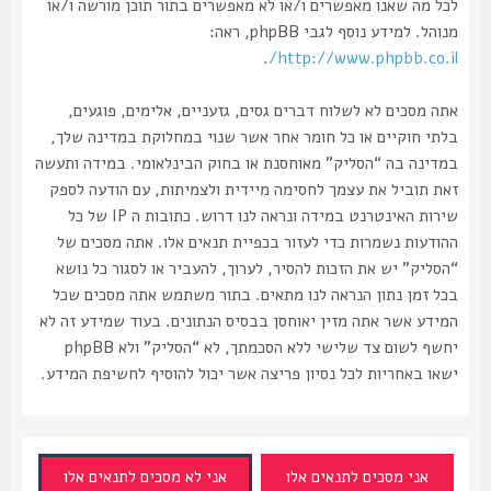
לכל מה שאנו מאפשרים ו/או לא מאפשרים בתור תוכן מורשה ו/או
מנוהל. למידע נוסף לגבי phpBB, ראה:
.
http://www.phpbb.co.il/
אתה מסכים לא לשלוח דברים גסים, גזעניים, אלימים, פוגעים,
בלתי חוקיים או כל חומר אחר אשר שנוי במחלוקת במדינה שלך,
במדינה בה “הסליק” מאוחסנת או בחוק הבינלאומי. במידה ותעשה
זאת תוביל את עצמך לחסימה מיידית ולצמיתות, עם הודעה לספק
שירות האינטרנט במידה ונראה לנו דרוש. כתובות ה IP של כל
ההודעות נשמרות כדי לעזור בכפיית תנאים אלו. אתה מסכים של
“הסליק” יש את הזכות להסיר, לערוך, להעביר או לסגור כל נושא
בכל זמן נתון הנראה לנו מתאים. בתור משתמש אתה מסכים שכל
המידע אשר אתה מזין יאוחסן בבסיס הנתונים. בעוד שמידע זה לא
יחשף לשום צד שלישי ללא הסכמתך, לא “הסליק” ולא phpBB
ישאו באחריות לכל נסיון פריצה אשר יכול להוסיף לחשיפת המידע.