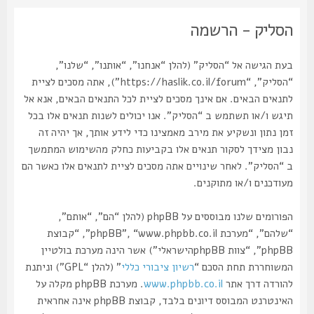
הסליק - הרשמה
בעת הגישה אל “הסליק” (להלן “אנחנו”, “אותנו”, “שלנו”,
“הסליק”, “https://haslik.co.il/forum”), אתה מסכים לציית
לתנאים הבאים. אם אינך מסכים לציית לכל התנאים הבאים, אנא אל
תיגש ו/או תשתמש ב “הסליק”. אנו יכולים לשנות תנאים אלו בכל
זמן נתון ונשקיע את מירב מאמצינו כדי לידע אותך, אך יהיה זה
נבון מצידך לסקור תנאים אלו בקביעות כחלק מהשימוש המתמשך
ב “הסליק”. לאחר שינויים אתה מסכים לציית לתנאים אלו כאשר הם
מעודכנים ו/או מתוקנים.
הפורומים שלנו מבוססים על phpBB (להלן “הם”, “אותם”,
“שלהם”, “מערכת phpBB”, “www.phpbb.co.il”, “קבוצת
phpBB”, “צוות phpBBהישראלי”) אשר הינה מערכת בולטיין
המשוחררת תחת הסכם “
רשיון ציבורי כללי
” (להלן “GPL”) וניתנת
להורדה דרך אתר
www.phpbb.co.il
. מערכת phpBB מקלה על
האינטרנט המבוסס דיונים בלבד, קבוצת phpBB אינה אחראית