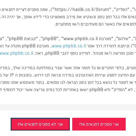
בעת הגישה אל “הסליק” (להלן “אנחנו”, “אותנו”, “שלנו”, “הסליק”
אים אלו בכל זמן נתון ונשקיע את מירב מאמצינו כדי לידע אותך, אך יהיה זה
תנאים אלו כאשר הם מעודכנים ו/או מתוקנים.
www.phpbb.co.il
רשה ו/או מנוהל. למידע נוסף לגבי phpBB, ראה:
www.phpbb.co.il/
וגעים, בלתי חוקיים או כל חומר אחר אשר שנוי במחלוקת במדינה שלך, במדי
ותעשה זאת תוביל 
 או לסגור כל נושא בכל זמן נתון הנראה לנו מתאים. בתור משתמש אתה מסכי
ה אשר יכול להוסיף לחשיפת המידע.