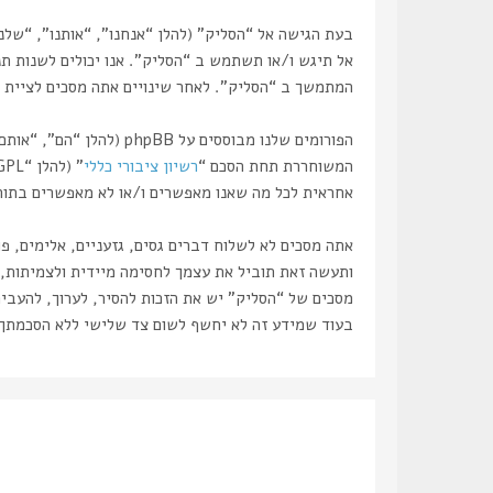
אל תיגש ו/או תשתמש ב “הסליק”. אנו יכולים לשנות תנ
המתמשך ב “הסליק”. לאחר שינויים אתה מסכים לציית ל
המשוחררת תחת הסכם “
רשיון ציבורי כללי
” (להלן “GPL”) וניתנת להורדה דרך אתר
אחראית לכל מה שאנו מאפשרים ו/או לא מאפשרים בתור תוכן מו
אתה מסכים לא לשלוח דברים גסים, גזעניים, אלימים, פ
מסכים של “הסליק” יש את הזכות להסיר, לערוך, להעביר
בעוד שמידע זה לא יחשף לשום צד שלישי ללא הסכמתך, לא “הסליק” ולא phpBB ישאו באחריות לכל נסיון פריצ