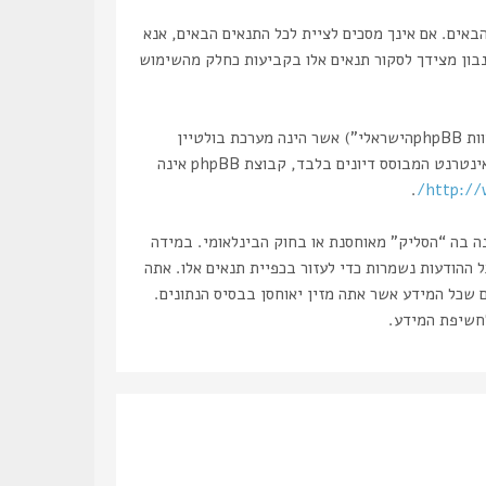
, “https://haslik.co.il/forum”), אתה מסכים לציית לתנאים הבאים. אם אינך מסכים לציית לכל התנאים הבאים, אנא
 נבון מצידך לסקור תנאים אלו בקביעות כחלק מהשימוש
הפורומים שלנו מבוססים על phpBB (להלן “הם”, “אותם”, “שלהם”, “מערכת phpBB”, “www.phpbb.co.il”, “קבוצת phpBB”, “צוות phpBBהישראלי”) אשר הינה מערכת בולטיין
. מערכת phpBB מקלה על האינטרנט המבוסס דיונים בלבד, קבוצת phpBB אינה
.
http://
נה בה “הסליק” מאוחסנת או בחוק הבינלאומי. במידה
את עצמך לחסימה מיידית ולצמיתות, עם הודעה לספק שירות האינטרנט במידה ונראה לנו דרוש. כתובות ה IP של כל ההודעות נשמרות כדי לעזור בכפיית תנאים אלו. אתה
ם שכל המידע אשר אתה מזין יאוחסן בבסיס הנתונים.