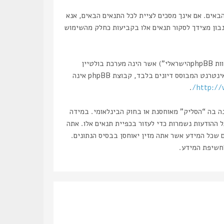
, “https://haslik.co.il/forum”), אתה מסכים לציית לתנאים הבאים. אם אינך מסכים לציית לכל התנאים הבאים, אנא
 נבון מצידך לסקור תנאים אלו בקביעות כחלק מהשימוש
הפורומים שלנו מבוססים על phpBB (להלן “הם”, “אותם”, “שלהם”, “מערכת phpBB”, “www.phpbb.co.il”, “קבוצת phpBB”, “צוות phpBBהישראלי”) אשר הינה מערכת בולטיין
. מערכת phpBB מקלה על האינטרנט המבוסס דיונים בלבד, קבוצת phpBB אינה
.
http://
נה בה “הסליק” מאוחסנת או בחוק הבינלאומי. במידה
את עצמך לחסימה מיידית ולצמיתות, עם הודעה לספק שירות האינטרנט במידה ונראה לנו דרוש. כתובות ה IP של כל ההודעות נשמרות כדי לעזור בכפיית תנאים אלו. אתה
ם שכל המידע אשר אתה מזין יאוחסן בבסיס הנתונים.