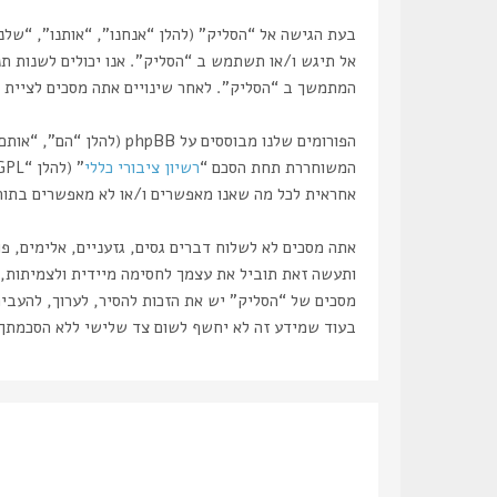
אל תיגש ו/או תשתמש ב “הסליק”. אנו יכולים לשנות תנ
המתמשך ב “הסליק”. לאחר שינויים אתה מסכים לציית ל
המשוחררת תחת הסכם “
רשיון ציבורי כללי
” (להלן “GPL”) וניתנת להורדה דרך אתר
אחראית לכל מה שאנו מאפשרים ו/או לא מאפשרים בתור תוכן מו
אתה מסכים לא לשלוח דברים גסים, גזעניים, אלימים, פ
מסכים של “הסליק” יש את הזכות להסיר, לערוך, להעביר
בעוד שמידע זה לא יחשף לשום צד שלישי ללא הסכמתך, לא “הסליק” ולא phpBB ישאו באחריות לכל נסיון פריצ