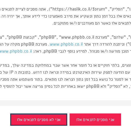
בעת הגישה אל “הסליק” (להלן “אנחנו”, “אותנו”, “שלנו”, “הסליק”
אים אלו בכל זמן נתון ונשקיע את מירב מאמצינו כדי לידע אותך, אך יהיה זה
תנאים אלו כאשר הם מעודכנים ו/או מתוקנים.
www.phpbb.co.il
רשה ו/או מנוהל. למידע נוסף לגבי phpBB, ראה:
www.phpbb.co.il/
וגעים, בלתי חוקיים או כל חומר אחר אשר שנוי במחלוקת במדינה שלך, במדי
ותעשה זאת תוביל 
 או לסגור כל נושא בכל זמן נתון הנראה לנו מתאים. בתור משתמש אתה מסכי
ה אשר יכול להוסיף לחשיפת המידע.