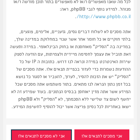
לכל מה שאנו מאפשרים ו/או לא מאפשרים בתור תוכן מורשה ו/או
מנוהל. למידע נוסף לגבי phpBB, ראה:
.
http://www.phpbb.co.il/
אתה מסכים לא לשלוח דברים גסים, גזעניים, אלימים, פוגעים,
בלתי חוקיים או כל חומר אחר אשר שנוי במחלוקת במדינה שלך,
במדינה בה “הסליק” מאוחסנת או בחוק הבינלאומי. במידה ותעשה
זאת תוביל את עצמך לחסימה מיידית ולצמיתות, עם הודעה לספק
שירות האינטרנט במידה ונראה לנו דרוש. כתובות ה IP של כל
ההודעות נשמרות כדי לעזור בכפיית תנאים אלו. אתה מסכים של
“הסליק” יש את הזכות להסיר, לערוך, להעביר או לסגור כל נושא
בכל זמן נתון הנראה לנו מתאים. בתור משתמש אתה מסכים שכל
המידע אשר אתה מזין יאוחסן בבסיס הנתונים. בעוד שמידע זה לא
יחשף לשום צד שלישי ללא הסכמתך, לא “הסליק” ולא phpBB
ישאו באחריות לכל נסיון פריצה אשר יכול להוסיף לחשיפת המידע.