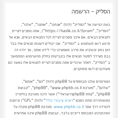
הסליק - הרשמה
בעת הגישה אל “הסליק” (להלן “אנחנו”, “אותנו”, “שלנו”,
“הסליק”, “https://haslik.co.il/forum”), אתה מסכים לציית
לתנאים הבאים. אם אינך מסכים לציית לכל התנאים הבאים, אנא אל
תיגש ו/או תשתמש ב “הסליק”. אנו יכולים לשנות תנאים אלו בכל
זמן נתון ונשקיע את מירב מאמצינו כדי לידע אותך, אך יהיה זה
נבון מצידך לסקור תנאים אלו בקביעות כחלק מהשימוש המתמשך
ב “הסליק”. לאחר שינויים אתה מסכים לציית לתנאים אלו כאשר הם
מעודכנים ו/או מתוקנים.
הפורומים שלנו מבוססים על phpBB (להלן “הם”, “אותם”,
“שלהם”, “מערכת phpBB”, “www.phpbb.co.il”, “קבוצת
phpBB”, “צוות phpBBהישראלי”) אשר הינה מערכת בולטיין
המשוחררת תחת הסכם “
רשיון ציבורי כללי
” (להלן “GPL”) וניתנת
להורדה דרך אתר
www.phpbb.co.il
. מערכת phpBB מקלה על
האינטרנט המבוסס דיונים בלבד, קבוצת phpBB אינה אחראית