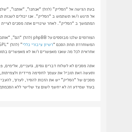
אל תיגש ו/או תשתמש ב “הסליק”. אנו יכולים לשנות תנ
המתמשך ב “הסליק”. לאחר שינויים אתה מסכים לציית ל
המשוחררת תחת הסכם “
רשיון ציבורי כללי
” (להלן “GPL”) וניתנת להורדה דרך אתר
אחראית לכל מה שאנו מאפשרים ו/או לא מאפשרים בתור תוכן מו
אתה מסכים לא לשלוח דברים גסים, גזעניים, אלימים, פ
מסכים של “הסליק” יש את הזכות להסיר, לערוך, להעביר
בעוד שמידע זה לא יחשף לשום צד שלישי ללא הסכמתך, לא “הסליק” ולא phpBB ישאו באחריות לכל נסיון פריצ