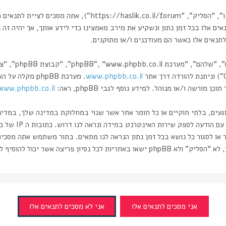
בעת הגישה אל “הסליק” (להלן “אנחנו”, “אותנו”, “שלנו”, “הסליק”
אים אלו בכל זמן נתון ונשקיע את מירב מאמצינו כדי לידע אותך, אך יהיה זה
תנאים אלו כאשר הם מעודכנים ו/או מתוקנים.
www.phpbb.co.il
רשה ו/או מנוהל. למידע נוסף לגבי phpBB, ראה:
www.phpbb.co.il/
וגעים, בלתי חוקיים או כל חומר אחר אשר שנוי במחלוקת במדינה שלך, במדי
ותעשה זאת תוביל 
 או לסגור כל נושא בכל זמן נתון הנראה לנו מתאים. בתור משתמש אתה מסכי
ה אשר יכול להוסיף לחשיפת המידע.