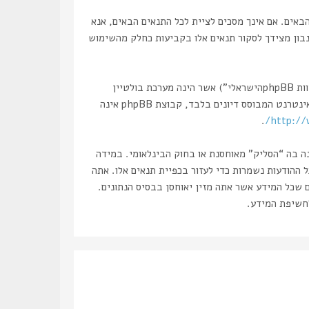
, “https://haslik.co.il/forum”), אתה מסכים לציית לתנאים הבאים. אם אינך מסכים לציית לכל התנאים הבאים, אנא
 נבון מצידך לסקור תנאים אלו בקביעות כחלק מהשימוש
הפורומים שלנו מבוססים על phpBB (להלן “הם”, “אותם”, “שלהם”, “מערכת phpBB”, “www.phpbb.co.il”, “קבוצת phpBB”, “צוות phpBBהישראלי”) אשר הינה מערכת בולטיין
. מערכת phpBB מקלה על האינטרנט המבוסס דיונים בלבד, קבוצת phpBB אינה
.
http://
נה בה “הסליק” מאוחסנת או בחוק הבינלאומי. במידה
את עצמך לחסימה מיידית ולצמיתות, עם הודעה לספק שירות האינטרנט במידה ונראה לנו דרוש. כתובות ה IP של כל ההודעות נשמרות כדי לעזור בכפיית תנאים אלו. אתה
ם שכל המידע אשר אתה מזין יאוחסן בבסיס הנתונים.