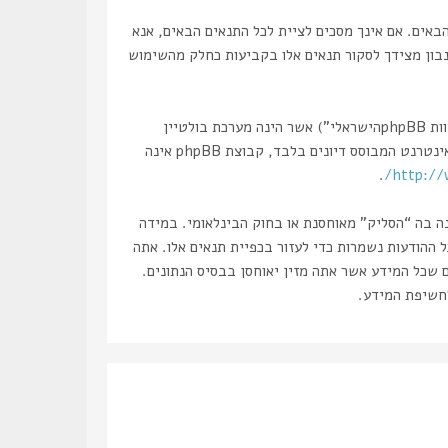
, “https://haslik.co.il/forum”), אתה מסכים לציית לתנאים הבאים. אם אינך מסכים לציית לכל התנאים הבאים, אנא
 נבון מצידך לסקור תנאים אלו בקביעות כחלק מהשימוש
הפורומים שלנו מבוססים על phpBB (להלן “הם”, “אותם”, “שלהם”, “מערכת phpBB”, “www.phpbb.co.il”, “קבוצת phpBB”, “צוות phpBBהישראלי”) אשר הינה מערכת בולטיין
. מערכת phpBB מקלה על האינטרנט המבוסס דיונים בלבד, קבוצת phpBB אינה
.
http://
נה בה “הסליק” מאוחסנת או בחוק הבינלאומי. במידה
את עצמך לחסימה מיידית ולצמיתות, עם הודעה לספק שירות האינטרנט במידה ונראה לנו דרוש. כתובות ה IP של כל ההודעות נשמרות כדי לעזור בכפיית תנאים אלו. אתה
ם שכל המידע אשר אתה מזין יאוחסן בבסיס הנתונים.