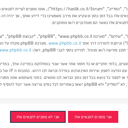
בעת הגישה אל “הסליק” (להלן “אנחנו”, “אותנו”, “שלנו”, “הסליק”
אים אלו בכל זמן נתון ונשקיע את מירב מאמצינו כדי לידע אותך, אך יהיה זה
תנאים אלו כאשר הם מעודכנים ו/או מתוקנים.
www.phpbb.co.il
רשה ו/או מנוהל. למידע נוסף לגבי phpBB, ראה:
www.phpbb.co.il/
וגעים, בלתי חוקיים או כל חומר אחר אשר שנוי במחלוקת במדינה שלך, במדי
ותעשה זאת תוביל 
 או לסגור כל נושא בכל זמן נתון הנראה לנו מתאים. בתור משתמש אתה מסכי
ה אשר יכול להוסיף לחשיפת המידע.