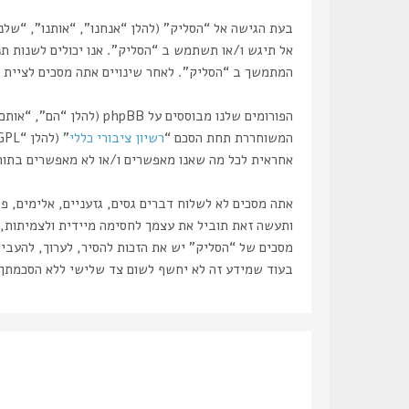
אל תיגש ו/או תשתמש ב “הסליק”. אנו יכולים לשנות תנ
המתמשך ב “הסליק”. לאחר שינויים אתה מסכים לציית ל
המשוחררת תחת הסכם “
רשיון ציבורי כללי
” (להלן “GPL”) וניתנת להורדה דרך אתר
אחראית לכל מה שאנו מאפשרים ו/או לא מאפשרים בתור תוכן מו
אתה מסכים לא לשלוח דברים גסים, גזעניים, אלימים, פ
מסכים של “הסליק” יש את הזכות להסיר, לערוך, להעביר
בעוד שמידע זה לא יחשף לשום צד שלישי ללא הסכמתך, לא “הסליק” ולא phpBB ישאו באחריות לכל נסיון פריצ