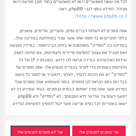
לכל מה שאנו מאפשרים ו/או לא מאפשרים בתור תוכן מורשה ו/או
מנוהל. למידע נוסף לגבי phpBB, ראה:
.
http://www.phpbb.co.il/
אתה מסכים לא לשלוח דברים גסים, גזעניים, אלימים, פוגעים,
בלתי חוקיים או כל חומר אחר אשר שנוי במחלוקת במדינה שלך,
במדינה בה “הסליק” מאוחסנת או בחוק הבינלאומי. במידה ותעשה
זאת תוביל את עצמך לחסימה מיידית ולצמיתות, עם הודעה לספק
שירות האינטרנט במידה ונראה לנו דרוש. כתובות ה IP של כל
ההודעות נשמרות כדי לעזור בכפיית תנאים אלו. אתה מסכים של
“הסליק” יש את הזכות להסיר, לערוך, להעביר או לסגור כל נושא
בכל זמן נתון הנראה לנו מתאים. בתור משתמש אתה מסכים שכל
המידע אשר אתה מזין יאוחסן בבסיס הנתונים. בעוד שמידע זה לא
יחשף לשום צד שלישי ללא הסכמתך, לא “הסליק” ולא phpBB
ישאו באחריות לכל נסיון פריצה אשר יכול להוסיף לחשיפת המידע.