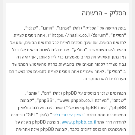
הסליק - הרשמה
בעת הגישה אל “הסליק” (להלן “אנחנו”, “אותנו”, “שלנו”,
“הסליק”, “https://haslik.co.il/forum”), אתה מסכים לציית
לתנאים הבאים. אם אינך מסכים לציית לכל התנאים הבאים, אנא אל
תיגש ו/או תשתמש ב “הסליק”. אנו יכולים לשנות תנאים אלו בכל
זמן נתון ונשקיע את מירב מאמצינו כדי לידע אותך, אך יהיה זה
נבון מצידך לסקור תנאים אלו בקביעות כחלק מהשימוש המתמשך
ב “הסליק”. לאחר שינויים אתה מסכים לציית לתנאים אלו כאשר הם
מעודכנים ו/או מתוקנים.
הפורומים שלנו מבוססים על phpBB (להלן “הם”, “אותם”,
“שלהם”, “מערכת phpBB”, “www.phpbb.co.il”, “קבוצת
phpBB”, “צוות phpBBהישראלי”) אשר הינה מערכת בולטיין
המשוחררת תחת הסכם “
רשיון ציבורי כללי
” (להלן “GPL”) וניתנת
להורדה דרך אתר
www.phpbb.co.il
. מערכת phpBB מקלה על
האינטרנט המבוסס דיונים בלבד, קבוצת phpBB אינה אחראית