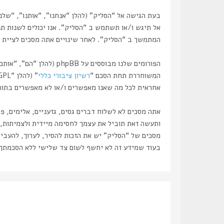
אל תיגש ו/או תשתמש ב “הסליק”. אנו יכולים לשנות תנ
המתמשך ב “הסליק”. לאחר שינויים אתה מסכים לציית ל
המשוחררת תחת הסכם “
רשיון ציבורי כללי
” (להלן “GPL”) וניתנת להורדה דרך אתר
אחראית לכל מה שאנו מאפשרים ו/או לא מאפשרים בתור תוכן מו
אתה מסכים לא לשלוח דברים גסים, גזעניים, אלימים, פ
מסכים של “הסליק” יש את הזכות להסיר, לערוך, להעביר
בעוד שמידע זה לא יחשף לשום צד שלישי ללא הסכמתך, לא “הסליק” ולא phpBB ישאו באחריות לכל נסיון פריצ