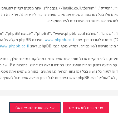
בעת הגישה אל “הסליק” (להלן “אנחנו”, “אותנו”, “שלנו”, “הסליק”
אים אלו בכל זמן נתון ונשקיע את מירב מאמצינו כדי לידע אותך, אך יהיה זה
תנאים אלו כאשר הם מעודכנים ו/או מתוקנים.
www.phpbb.co.il
רשה ו/או מנוהל. למידע נוסף לגבי phpBB, ראה:
www.phpbb.co.il/
וגעים, בלתי חוקיים או כל חומר אחר אשר שנוי במחלוקת במדינה שלך, במדי
ותעשה זאת תוביל 
 או לסגור כל נושא בכל זמן נתון הנראה לנו מתאים. בתור משתמש אתה מסכי
ה אשר יכול להוסיף לחשיפת המידע.