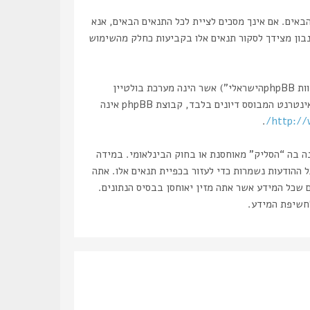
, “https://haslik.co.il/forum”), אתה מסכים לציית לתנאים הבאים. אם אינך מסכים לציית לכל התנאים הבאים, אנא
 נבון מצידך לסקור תנאים אלו בקביעות כחלק מהשימוש
הפורומים שלנו מבוססים על phpBB (להלן “הם”, “אותם”, “שלהם”, “מערכת phpBB”, “www.phpbb.co.il”, “קבוצת phpBB”, “צוות phpBBהישראלי”) אשר הינה מערכת בולטיין
. מערכת phpBB מקלה על האינטרנט המבוסס דיונים בלבד, קבוצת phpBB אינה
.
http://
נה בה “הסליק” מאוחסנת או בחוק הבינלאומי. במידה
את עצמך לחסימה מיידית ולצמיתות, עם הודעה לספק שירות האינטרנט במידה ונראה לנו דרוש. כתובות ה IP של כל ההודעות נשמרות כדי לעזור בכפיית תנאים אלו. אתה
ם שכל המידע אשר אתה מזין יאוחסן בבסיס הנתונים.