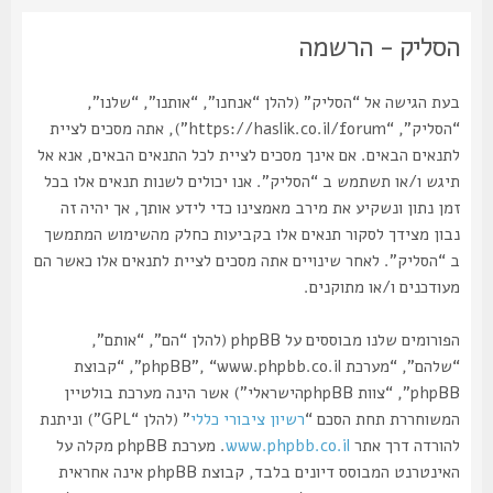
הסליק - הרשמה
בעת הגישה אל “הסליק” (להלן “אנחנו”, “אותנו”, “שלנו”,
“הסליק”, “https://haslik.co.il/forum”), אתה מסכים לציית
לתנאים הבאים. אם אינך מסכים לציית לכל התנאים הבאים, אנא אל
תיגש ו/או תשתמש ב “הסליק”. אנו יכולים לשנות תנאים אלו בכל
זמן נתון ונשקיע את מירב מאמצינו כדי לידע אותך, אך יהיה זה
נבון מצידך לסקור תנאים אלו בקביעות כחלק מהשימוש המתמשך
ב “הסליק”. לאחר שינויים אתה מסכים לציית לתנאים אלו כאשר הם
מעודכנים ו/או מתוקנים.
הפורומים שלנו מבוססים על phpBB (להלן “הם”, “אותם”,
“שלהם”, “מערכת phpBB”, “www.phpbb.co.il”, “קבוצת
phpBB”, “צוות phpBBהישראלי”) אשר הינה מערכת בולטיין
המשוחררת תחת הסכם “
רשיון ציבורי כללי
” (להלן “GPL”) וניתנת
להורדה דרך אתר
www.phpbb.co.il
. מערכת phpBB מקלה על
האינטרנט המבוסס דיונים בלבד, קבוצת phpBB אינה אחראית