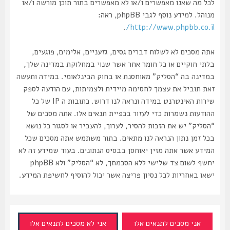
לכל מה שאנו מאפשרים ו/או לא מאפשרים בתור תוכן מורשה ו/או
מנוהל. למידע נוסף לגבי phpBB, ראה:
.
http://www.phpbb.co.il/
אתה מסכים לא לשלוח דברים גסים, גזעניים, אלימים, פוגעים,
בלתי חוקיים או כל חומר אחר אשר שנוי במחלוקת במדינה שלך,
במדינה בה “הסליק” מאוחסנת או בחוק הבינלאומי. במידה ותעשה
זאת תוביל את עצמך לחסימה מיידית ולצמיתות, עם הודעה לספק
שירות האינטרנט במידה ונראה לנו דרוש. כתובות ה IP של כל
ההודעות נשמרות כדי לעזור בכפיית תנאים אלו. אתה מסכים של
“הסליק” יש את הזכות להסיר, לערוך, להעביר או לסגור כל נושא
בכל זמן נתון הנראה לנו מתאים. בתור משתמש אתה מסכים שכל
המידע אשר אתה מזין יאוחסן בבסיס הנתונים. בעוד שמידע זה לא
יחשף לשום צד שלישי ללא הסכמתך, לא “הסליק” ולא phpBB
ישאו באחריות לכל נסיון פריצה אשר יכול להוסיף לחשיפת המידע.