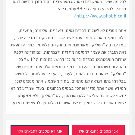
לכל מה שאנו מאפשרים ו/או לא מאפשרים בתור תוכן מורשה ו/או
מנוהל. למידע נוסף לגבי phpBB, ראה:
.
http://www.phpbb.co.il/
אתה מסכים לא לשלוח דברים גסים, גזעניים, אלימים, פוגעים,
בלתי חוקיים או כל חומר אחר אשר שנוי במחלוקת במדינה שלך,
במדינה בה “הסליק” מאוחסנת או בחוק הבינלאומי. במידה ותעשה
זאת תוביל את עצמך לחסימה מיידית ולצמיתות, עם הודעה לספק
שירות האינטרנט במידה ונראה לנו דרוש. כתובות ה IP של כל
ההודעות נשמרות כדי לעזור בכפיית תנאים אלו. אתה מסכים של
“הסליק” יש את הזכות להסיר, לערוך, להעביר או לסגור כל נושא
בכל זמן נתון הנראה לנו מתאים. בתור משתמש אתה מסכים שכל
המידע אשר אתה מזין יאוחסן בבסיס הנתונים. בעוד שמידע זה לא
יחשף לשום צד שלישי ללא הסכמתך, לא “הסליק” ולא phpBB
ישאו באחריות לכל נסיון פריצה אשר יכול להוסיף לחשיפת המידע.