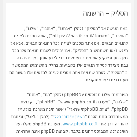
הסליק - הרשמה
בעת הגישה אל “הסליק” (להלן “אנחנו”, “אותנו”, “שלנו”,
“הסליק”, “https://haslik.co.il/forum”), אתה מסכים לציית
לתנאים הבאים. אם אינך מסכים לציית לכל התנאים הבאים, אנא אל
תיגש ו/או תשתמש ב “הסליק”. אנו יכולים לשנות תנאים אלו בכל
זמן נתון ונשקיע את מירב מאמצינו כדי לידע אותך, אך יהיה זה
נבון מצידך לסקור תנאים אלו בקביעות כחלק מהשימוש המתמשך
ב “הסליק”. לאחר שינויים אתה מסכים לציית לתנאים אלו כאשר הם
מעודכנים ו/או מתוקנים.
הפורומים שלנו מבוססים על phpBB (להלן “הם”, “אותם”,
“שלהם”, “מערכת phpBB”, “www.phpbb.co.il”, “קבוצת
phpBB”, “צוות phpBBהישראלי”) אשר הינה מערכת בולטיין
המשוחררת תחת הסכם “
רשיון ציבורי כללי
” (להלן “GPL”) וניתנת
להורדה דרך אתר
www.phpbb.co.il
. מערכת phpBB מקלה על
האינטרנט המבוסס דיונים בלבד, קבוצת phpBB אינה אחראית