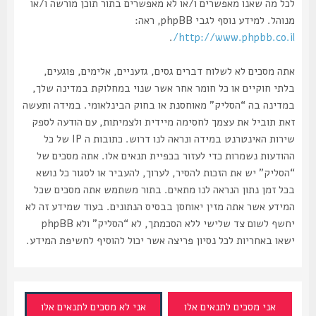
לכל מה שאנו מאפשרים ו/או לא מאפשרים בתור תוכן מורשה ו/או
מנוהל. למידע נוסף לגבי phpBB, ראה:
.
http://www.phpbb.co.il/
אתה מסכים לא לשלוח דברים גסים, גזעניים, אלימים, פוגעים,
בלתי חוקיים או כל חומר אחר אשר שנוי במחלוקת במדינה שלך,
במדינה בה “הסליק” מאוחסנת או בחוק הבינלאומי. במידה ותעשה
זאת תוביל את עצמך לחסימה מיידית ולצמיתות, עם הודעה לספק
שירות האינטרנט במידה ונראה לנו דרוש. כתובות ה IP של כל
ההודעות נשמרות כדי לעזור בכפיית תנאים אלו. אתה מסכים של
“הסליק” יש את הזכות להסיר, לערוך, להעביר או לסגור כל נושא
בכל זמן נתון הנראה לנו מתאים. בתור משתמש אתה מסכים שכל
המידע אשר אתה מזין יאוחסן בבסיס הנתונים. בעוד שמידע זה לא
יחשף לשום צד שלישי ללא הסכמתך, לא “הסליק” ולא phpBB
ישאו באחריות לכל נסיון פריצה אשר יכול להוסיף לחשיפת המידע.