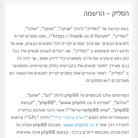
הסליק - הרשמה
בעת הגישה אל “הסליק” (להלן “אנחנו”, “אותנו”, “שלנו”,
“הסליק”, “https://haslik.co.il/forum”), אתה מסכים לציית
לתנאים הבאים. אם אינך מסכים לציית לכל התנאים הבאים, אנא אל
תיגש ו/או תשתמש ב “הסליק”. אנו יכולים לשנות תנאים אלו בכל
זמן נתון ונשקיע את מירב מאמצינו כדי לידע אותך, אך יהיה זה
נבון מצידך לסקור תנאים אלו בקביעות כחלק מהשימוש המתמשך
ב “הסליק”. לאחר שינויים אתה מסכים לציית לתנאים אלו כאשר הם
מעודכנים ו/או מתוקנים.
הפורומים שלנו מבוססים על phpBB (להלן “הם”, “אותם”,
“שלהם”, “מערכת phpBB”, “www.phpbb.co.il”, “קבוצת
phpBB”, “צוות phpBBהישראלי”) אשר הינה מערכת בולטיין
המשוחררת תחת הסכם “
רשיון ציבורי כללי
” (להלן “GPL”) וניתנת
להורדה דרך אתר
www.phpbb.co.il
. מערכת phpBB מקלה על
האינטרנט המבוסס דיונים בלבד, קבוצת phpBB אינה אחראית