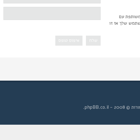
משותפת עם
שתמש שלך אז זו
- phpBB.co.il.