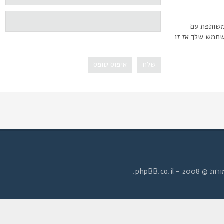
משותפת עם
שתמש שלך אז זו
- phpBB.co.il.