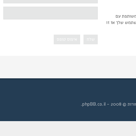
משותפת עם
שתמש שלך אז זו
- phpBB.co.il.