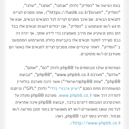
בעת הגישה אל “הסליק” (להלן “אנחנו”, “אותנו”, “שלנו”,
“הסליק”, “https://haslik.co.il/forum”), אתה מסכים לציית
לתנאים הבאים. אם אינך מסכים לציית לכל התנאים הבאים, אנא אל
תיגש ו/או תשתמש ב “הסליק”. אנו יכולים לשנות תנאים אלו בכל
זמן נתון ונשקיע את מירב מאמצינו כדי לידע אותך, אך יהיה זה
נבון מצידך לסקור תנאים אלו בקביעות כחלק מהשימוש המתמשך
ב “הסליק”. לאחר שינויים אתה מסכים לציית לתנאים אלו כאשר הם
מעודכנים ו/או מתוקנים.
הפורומים שלנו מבוססים על phpBB (להלן “הם”, “אותם”,
“שלהם”, “מערכת phpBB”, “www.phpbb.co.il”, “קבוצת
phpBB”, “צוות phpBBהישראלי”) אשר הינה מערכת בולטיין
המשוחררת תחת הסכם “
רשיון ציבורי כללי
” (להלן “GPL”) וניתנת
להורדה דרך אתר
www.phpbb.co.il
. מערכת phpBB מקלה על
האינטרנט המבוסס דיונים בלבד, קבוצת phpBB אינה אחראית
לכל מה שאנו מאפשרים ו/או לא מאפשרים בתור תוכן מורשה ו/או
מנוהל. למידע נוסף לגבי phpBB, ראה:
.
http://www.phpbb.co.il/