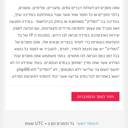
אתה מסכים לא לשלוח דברים גסים, גזעניים, אלימים, פוגעים,
בלתי חוקיים או כל חומר אחר אשר שנוי במחלוקת במדינה שלך,
במדינה בה “הסליק” מאוחסנת או בחוק הבינלאומי. במידה ותעשה
זאת תוביל את עצמך לחסימה מיידית ולצמיתות, עם הודעה לספק
שירות האינטרנט במידה ונראה לנו דרוש. כתובות ה IP של כל
ההודעות נשמרות כדי לעזור בכפיית תנאים אלו. אתה מסכים של
“הסליק” יש את הזכות להסיר, לערוך, להעביר או לסגור כל נושא
בכל זמן נתון הנראה לנו מתאים. בתור משתמש אתה מסכים שכל
המידע אשר אתה מזין יאוחסן בבסיס הנתונים. בעוד שמידע זה לא
יחשף לשום צד שלישי ללא הסכמתך, לא “הסליק” ולא phpBB
ישאו באחריות לכל נסיון פריצה אשר יכול להוסיף לחשיפת המידע.
חזור למסך ההתחברות
עמוד ראשי
כל הזמנים הם UTC + 2 שעות