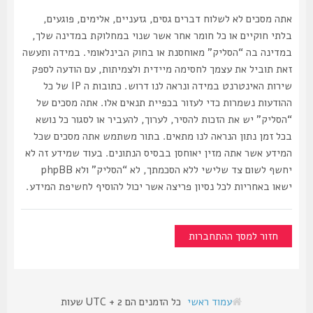
אתה מסכים לא לשלוח דברים גסים, גזעניים, אלימים, פוגעים,
בלתי חוקיים או כל חומר אחר אשר שנוי במחלוקת במדינה שלך,
במדינה בה “הסליק” מאוחסנת או בחוק הבינלאומי. במידה ותעשה
זאת תוביל את עצמך לחסימה מיידית ולצמיתות, עם הודעה לספק
שירות האינטרנט במידה ונראה לנו דרוש. כתובות ה IP של כל
ההודעות נשמרות כדי לעזור בכפיית תנאים אלו. אתה מסכים של
“הסליק” יש את הזכות להסיר, לערוך, להעביר או לסגור כל נושא
בכל זמן נתון הנראה לנו מתאים. בתור משתמש אתה מסכים שכל
המידע אשר אתה מזין יאוחסן בבסיס הנתונים. בעוד שמידע זה לא
יחשף לשום צד שלישי ללא הסכמתך, לא “הסליק” ולא phpBB
ישאו באחריות לכל נסיון פריצה אשר יכול להוסיף לחשיפת המידע.
חזור למסך ההתחברות
עמוד ראשי
כל הזמנים הם UTC + 2 שעות