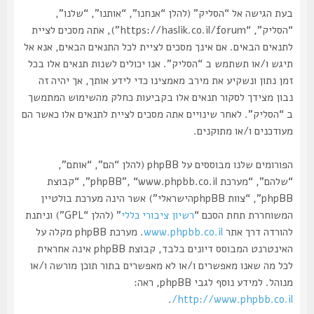
בעת הגישה אל “הסליק” (להלן “אנחנו”, “אותנו”, “שלנו”,
“הסליק”, “https://haslik.co.il/forum”), אתה מסכים לציית
לתנאים הבאים. אם אינך מסכים לציית לכל התנאים הבאים, אנא אל
תיגש ו/או תשתמש ב “הסליק”. אנו יכולים לשנות תנאים אלו בכל
זמן נתון ונשקיע את מירב מאמצינו כדי לידע אותך, אך יהיה זה
נבון מצידך לסקור תנאים אלו בקביעות כחלק מהשימוש המתמשך
ב “הסליק”. לאחר שינויים אתה מסכים לציית לתנאים אלו כאשר הם
מעודכנים ו/או מתוקנים.
הפורומים שלנו מבוססים על phpBB (להלן “הם”, “אותם”,
“שלהם”, “מערכת phpBB”, “www.phpbb.co.il”, “קבוצת
phpBB”, “צוות phpBBהישראלי”) אשר הינה מערכת בולטיין
המשוחררת תחת הסכם “
רשיון ציבורי כללי
” (להלן “GPL”) וניתנת
להורדה דרך אתר
www.phpbb.co.il
. מערכת phpBB מקלה על
האינטרנט המבוסס דיונים בלבד, קבוצת phpBB אינה אחראית
לכל מה שאנו מאפשרים ו/או לא מאפשרים בתור תוכן מורשה ו/או
מנוהל. למידע נוסף לגבי phpBB, ראה:
.
http://www.phpbb.co.il/