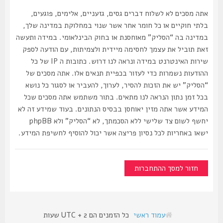
אתה מסכים לא לשלוח דברים גסים, גזעניים, אלימים, פוגעים,
בלתי חוקיים או כל חומר אחר אשר שנוי במחלוקת במדינה שלך,
במדינה בה “הסליק” מאוחסנת או בחוק הבינלאומי. במידה ותעשה
זאת תוביל את עצמך לחסימה מיידית ולצמיתות, עם הודעה לספק
שירות האינטרנט במידה ונראה לנו דרוש. כתובות ה IP של כל
ההודעות נשמרות כדי לעזור בכפיית תנאים אלו. אתה מסכים של
“הסליק” יש את הזכות להסיר, לערוך, להעביר או לסגור כל נושא
בכל זמן נתון הנראה לנו מתאים. בתור משתמש אתה מסכים שכל
המידע אשר אתה מזין יאוחסן בבסיס הנתונים. בעוד שמידע זה לא
יחשף לשום צד שלישי ללא הסכמתך, לא “הסליק” ולא phpBB
ישאו באחריות לכל נסיון פריצה אשר יכול להוסיף לחשיפת המידע.
חזור למסך ההתחברות
עמוד ראשי
כל הזמנים הם UTC + 2 שעות