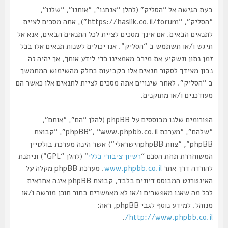
בעת הגישה אל “הסליק” (להלן “אנחנו”, “אותנו”, “שלנו”,
“הסליק”, “https://haslik.co.il/forum”), אתה מסכים לציית
לתנאים הבאים. אם אינך מסכים לציית לכל התנאים הבאים, אנא אל
תיגש ו/או תשתמש ב “הסליק”. אנו יכולים לשנות תנאים אלו בכל
זמן נתון ונשקיע את מירב מאמצינו כדי לידע אותך, אך יהיה זה
נבון מצידך לסקור תנאים אלו בקביעות כחלק מהשימוש המתמשך
ב “הסליק”. לאחר שינויים אתה מסכים לציית לתנאים אלו כאשר הם
מעודכנים ו/או מתוקנים.
הפורומים שלנו מבוססים על phpBB (להלן “הם”, “אותם”,
“שלהם”, “מערכת phpBB”, “www.phpbb.co.il”, “קבוצת
phpBB”, “צוות phpBBהישראלי”) אשר הינה מערכת בולטיין
המשוחררת תחת הסכם “
רשיון ציבורי כללי
” (להלן “GPL”) וניתנת
להורדה דרך אתר
www.phpbb.co.il
. מערכת phpBB מקלה על
האינטרנט המבוסס דיונים בלבד, קבוצת phpBB אינה אחראית
לכל מה שאנו מאפשרים ו/או לא מאפשרים בתור תוכן מורשה ו/או
מנוהל. למידע נוסף לגבי phpBB, ראה:
.
http://www.phpbb.co.il/