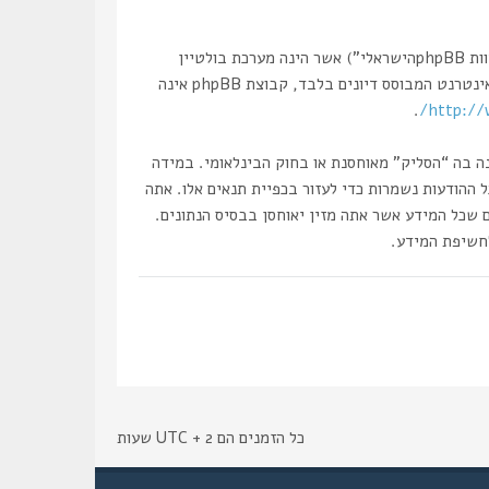
הפורומים שלנו מבוססים על phpBB (להלן “הם”, “אותם”, “שלהם”, “מערכת phpBB”, “www.phpbb.co.il”, “קבוצת phpBB”, “צוות phpBBהישראלי”) אשר הינה מערכת בולטיין
. מערכת phpBB מקלה על האינטרנט המבוסס דיונים בלבד, קבוצת phpBB אינה
.
http://
נה בה “הסליק” מאוחסנת או בחוק הבינלאומי. במידה
את עצמך לחסימה מיידית ולצמיתות, עם הודעה לספק שירות האינטרנט במידה ונראה לנו דרוש. כתובות ה IP של כל ההודעות נשמרות כדי לעזור בכפיית תנאים אלו. אתה
ם שכל המידע אשר אתה מזין יאוחסן בבסיס הנתונים.
כל הזמנים הם UTC + 2 שעות