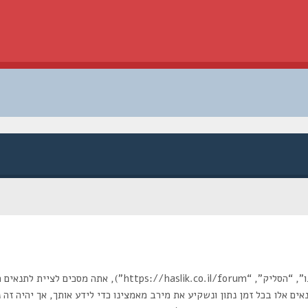
בעת הגישה אל “הסליק” (להלן “אנחנו”, “אותנו”, “שלנו”, “הסליק”
אים אלו בכל זמן נתון ונשקיע את מירב מאמצינו כדי לידע אותך, אך יהיה זה