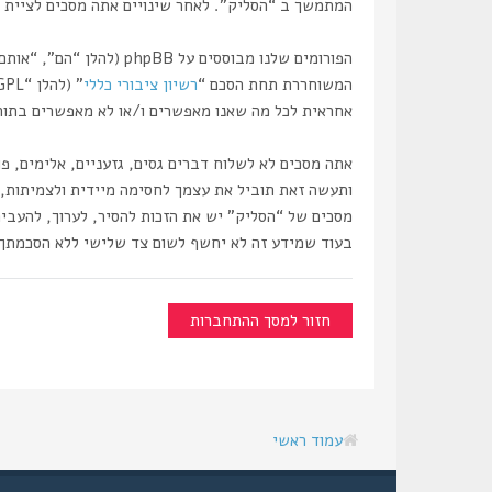
המתמשך ב “הסליק”. לאחר שינויים אתה מסכים לציית ל
המשוחררת תחת הסכם “
רשיון ציבורי כללי
” (להלן “GPL”) וניתנת להורדה דרך אתר
אחראית לכל מה שאנו מאפשרים ו/או לא מאפשרים בתור תוכן מו
אתה מסכים לא לשלוח דברים גסים, גזעניים, אלימים, פ
מסכים של “הסליק” יש את הזכות להסיר, לערוך, להעביר
בעוד שמידע זה לא יחשף לשום צד שלישי ללא הסכמתך, לא “הסליק” ולא phpBB ישאו באחריות לכל נסיון פריצ
חזור למסך ההתחברות
עמוד ראשי