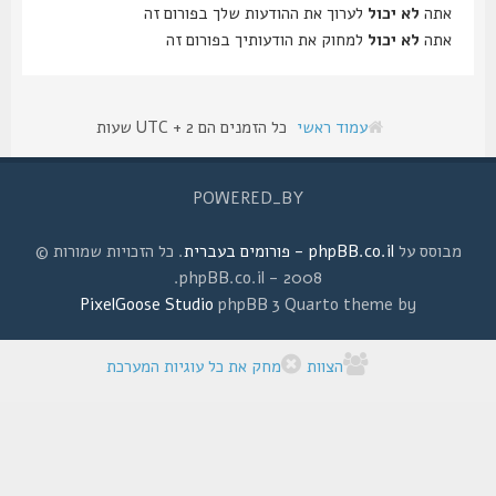
אתה
לא יכול
לערוך את ההודעות שלך בפורום זה
אתה
לא יכול
למחוק את הודעותיך בפורום זה
עמוד ראשי
כל הזמנים הם UTC + 2 שעות
POWERED_BY
מבוסס על
phpBB.co.il - פורומים בעברית
. כל הזכויות שמורות ©
2008 - phpBB.co.il.
PixelGoose Studio
phpBB 3 Quarto theme by
הצוות
מחק את כל עוגיות המערכת