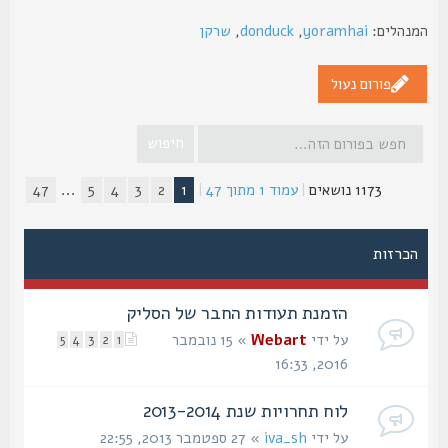
נהלים:
yoramhai
,
donduck
,
שרקן
פורום נעול
1173 נושאים
|
עמוד
1
מתוך
47
|
1
2
3
4
5
...
47
הכרזות
הזמנת תעודות החבר של הסליק
על ידי
Webart
» 15 נובמבר
5
4
3
2
1
2016, 16:33
לוח תחרויות שנת 2013-2014
על ידי
iva_sh
» 27 ספטמבר 2013, 22:55