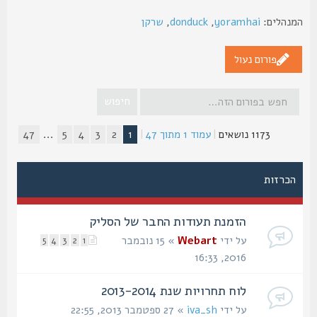
נהלים:
yoramhai
,
donduck
,
שרקן
פורום נעול
1173 נושאים
|
עמוד
1
מתוך
47
|
1
2
3
4
5
...
47
הכרזות
הזמנת תעודות החבר של הסליק
על ידי
Webart
» 15 נובמבר
5
4
3
2
1
2016, 16:33
לוח תחרויות שנת 2013-2014
על ידי
iva_sh
» 27 ספטמבר 2013, 22:55