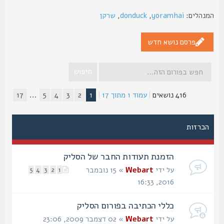
נהלים:
yoramhai
,
donduck
,
שרקן
פרסם נושא חדש
416 נושאים
|
עמוד
1
מתוך
17
|
1
2
3
4
5
...
17
הכרזות
הזמנת תעודות החבר של הסליק
על ידי
Webart
» 15 נובמבר
5
4
3
2
1
2016, 16:33
כללי הכתיבה בפורום הסליק
על ידי
Webart
» 02 דצמבר 2009, 23:06