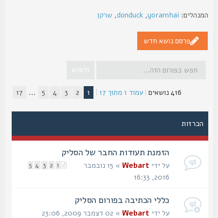
נהלים:
yoramhai
,
donduck
,
שרקן
פרסם נושא חדש
416 נושאים
|
עמוד
1
מתוך
17
|
1
2
3
4
5
...
17
הכרזות
הזמנת תעודות החבר של הסליק
על ידי
Webart
» 15 נובמבר
5
4
3
2
1
2016, 16:33
כללי הכתיבה בפורום הסליק
על ידי
Webart
» 02 דצמבר 2009, 23:06