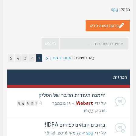
הל:
spy
פרסם נושא חדש
123 נושאים
|
עמוד
1
מתוך
5
|
1
2
3
4
5
הכרזות
הזמנת תעודות החבר של הסליק
על ידי
Webart
» 15 נובמבר
5
4
3
2
1
2016, 16:33
ברוכים הבאים לפורום IDPA!
על ידי
spy
» 22 מאי 2016, 18:56