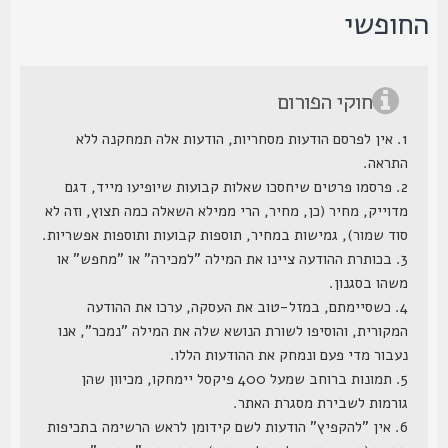
חופשי
חוקי הפורום
1. אין לפרסם הודעות מסחריות, הודעות אלה תמחקנה ללא
התראה.
2. פרסמו פרטים שיחסכו שאלות קבועות שיופיעו מייד, דגם
מדוייק, מחיר (כן, מחיר, הרי ממילא השאלה כמה תצוץ, וזה לא
סוד שמור), גמישות במחיר, תוספות קבועות ותוספות אפשריות.
3. בכותרת ההודעה ציינו את המילה "למכירה" או "מחפש" או
משהו בסגנון.
4. כשסיימתם, במזל-טוב את העסקה, ערכו את ההודעה
המקורית, והוסיפו לשורת הנושא שלה את המילה "נמכר", אנו
נעבור מדי פעם ונמחק את ההודעות הללו.
5. תמונות ברוחב שמעל 400 פיקסל יימחקו, מכיוון שהן
גורמות לשבירת מסגרת האתר.
6. אין "להקפיץ" הודעות לשם קידומן לראש הרשימה בתכיפות