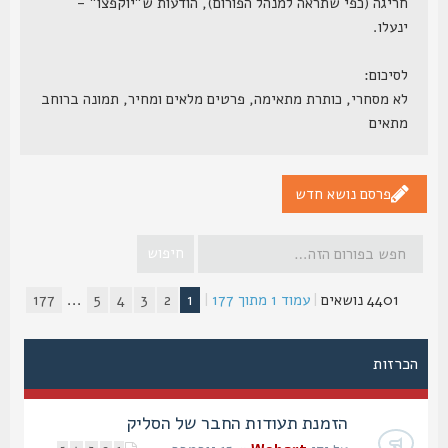
חריגה (כפי שתראה למנהל הפורום), הודעות ש"יוקפצו" -
ינעלו.
לסיכום:
לא מסחרי, כותרת מתאימה, פרטים מלאים ומחיר, תמונה ברוחב
מתאים
פרסם נושא חדש
4401 נושאים
|
עמוד
1
מתוך
177
|
1
2
3
4
5
...
177
הכרזות
הזמנת תעודות החבר של הסליק