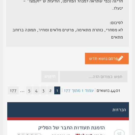
חריגה (כפי שתראה למנהל הפורום), הודעות ש"יוקפצו" -
ינעלו.
לסיכום:
לא מסחרי, כותרת מתאימה, פרטים מלאים ומחיר, תמונה ברוחב
מתאים
פרסם נושא חדש
4401 נושאים
|
עמוד
1
מתוך
177
|
1
2
3
4
5
...
177
הכרזות
הזמנת תעודות החבר של הסליק