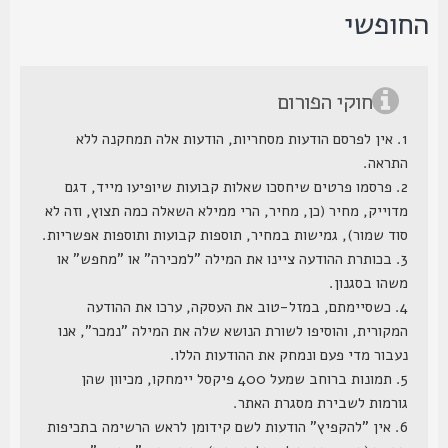
חופשי
חוקי הפורום
1. אין לפרסם הודעות מסחריות, הודעות אלה תמחקנה ללא
התראה.
2. פרסמו פרטים שיחסכו שאלות קבועות שיופיעו מייד, דגם
מדוייק, מחיר (כן, מחיר, הרי ממילא השאלה כמה תצוץ, וזה לא
סוד שמור), גמישות במחיר, תוספות קבועות ותוספות אפשריות.
3. בכותרת ההודעה ציינו את המילה "למכירה" או "מחפש" או
משהו בסגנון.
4. כשסיימתם, במזל-טוב את העסקה, ערכו את ההודעה
המקורית, והוסיפו לשורת הנושא שלה את המילה "נמכר", אנו
נעבור מדי פעם ונמחק את ההודעות הללו.
5. תמונות ברוחב שמעל 400 פיקסל יימחקו, מכיוון שהן
גורמות לשבירת מסגרת האתר.
6. אין "להקפיץ" הודעות לשם קידומן לראש הרשימה בתכיפות