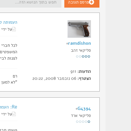
פרסם תגובה
העמותה לק
על ידי
ramdishon
לכל חברי 
סליקאי זהב
המשפטים, כ
לפנות לבי
הודעות:
911
רם
הצטרף:
06 נובמבר 2008, 20:22
"לא למען 
Re: העמותה לקידות תרבות הנשק עומדת בפני פירוק.
G4394
על ידי
סליקאי ארד
פשוט חבל 