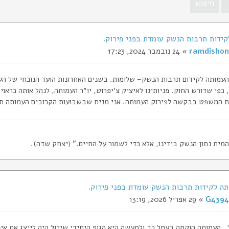
ידות תרבות הנשק עומדת בפני פירוק.
ramdishon
» 24 נובמבר 2024, 17:23
העמותה לקידום תרבות הנשק- שלומות. בשנים האחרונות הועד הנוכחי של הע
פי שדורש החוק. פניותינו לאיציק צ׳יפרוט, יו״ר העמותה, לנהל אותה כראוי 
ת המשפט בבקשה לפירוק העמותה. אני מניח שבשבועות הקרובים העמותה ת
המית נתון הנשק בידינו, אלא כדי לשמור על החיים." (יצחק שדה).
G4394
» 29 אפריל 2026, 13:19
, העמותה הוקמה בעמל רב ולמעשה היא הגוף היחידי שיכול היה לייצג את אי