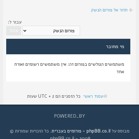
חזור אל פורום הנשק
עבור ל:
מי מחובר
משתמשים הגולשים בפורום זה: אין משתמשים רשומים ואורח
אחד
עמוד ראשי
כל הזמנים הם UTC + 2 שעות
POWERED_BY
מבוסס על
phpBB.co.il - פורומים בעברית
. כל הזכויות שמורות ©
2008 - phpBB.co.il.