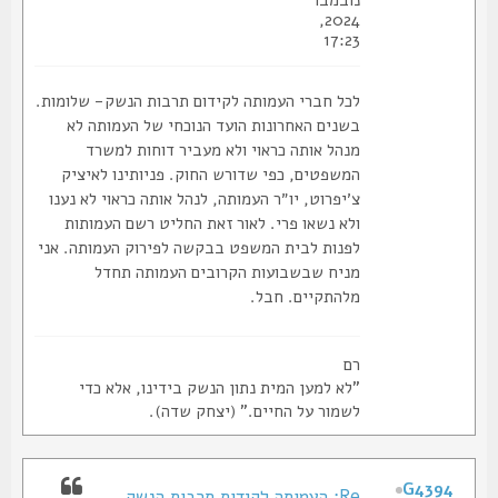
נובמבר
2024,
17:23
לכל חברי העמותה לקידום תרבות הנשק- שלומות.
בשנים האחרונות הועד הנוכחי של העמותה לא
מנהל אותה כראוי ולא מעביר דוחות למשרד
המשפטים, כפי שדורש החוק. פניותינו לאיציק
צ׳יפרוט, יו״ר העמותה, לנהל אותה כראוי לא נענו
ולא נשאו פרי. לאור זאת החליט רשם העמותות
לפנות לבית המשפט בבקשה לפירוק העמותה. אני
מניח שבשבועות הקרובים העמותה תחדל
מלהתקיים. חבל.
רם
"לא למען המית נתון הנשק בידינו, אלא כדי
לשמור על החיים." (יצחק שדה).
G4394
Re: העמותה לקידות תרבות הנשק