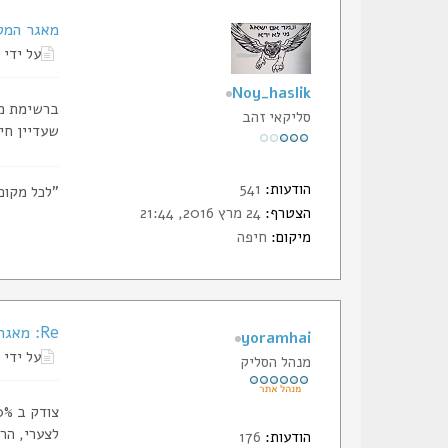
מאגר המט
על ידי
Noy_haslik
ברשימת מא
סליקאי זהב
שעדיין חי ו
הודעות:
541
"לכל מקום
הצטרף:
24 מרץ 2016, 21:44
מיקום:
חיפה
Re: מאגר המטווחים של הסליק
yoramhai
על ידי
מנהל הסליק
צודק ב 100%
לצערי, הר
הודעות:
176