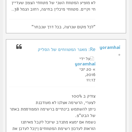
לא מופיע המטווח השני של מטווחי הצפון שעדיין
חי וקיים. מטווחי מיכלין בחיפה, רחוב הנמל 38..
"לכל מקום שנרצה, בכל דרך שנבחר"
yoramhai
Re: מאגר המטווחים של הסליק
על ידי
yoramhai
» 20 יוני
2016,
11:17
צודק ב 100%
לצערי, הרשימה אצלנו לא מעודכנת
ניתן להשתמש בינתיים ברשימה המפורסמת באתר
של הבט"פ.
נשמח אם ימצא מתנדב שיוכל לקבל מאיתנו
הוראות לעדכון רשימת המטווחים ןיןכל לעדכן את