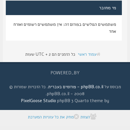
מי מחובר
משתמשים הגולשים בפורום זה: אין משתמשים רשומים ואורח
אחד
עמוד ראשי
כל הזמנים הם UTC + 2 שעות
POWERED_BY
מבוסס על
phpBB.co.il - פורומים בעברית
. כל הזכויות שמורות ©
2008 - phpBB.co.il.
PixelGoose Studio
phpBB 3 Quarto theme by
הצוות
מחק את כל עוגיות המערכת