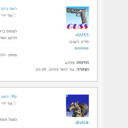
האם ניתן 
על ידי
לפחות ביו
GUSS
הרקע האדו
סליק ג'אנקי
פחות -לרוב
הודעות:
4059
הצטרף:
04 ינואר 2003, 20:26
Re: האם ניתן להוסיף דגל ישראל לעמוד הבית ?
על ידי
המגל והפט
Boltik